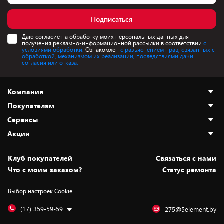
Подписаться
Даю согласие на обработку моих персональных данных для
получения рекламно-информационной рассылки в соответствии
с
условиями обработки.
Ознакомлен
с разъяснением прав, связанных с
обработкой, механизмом их реализации, последствиями дачи
согласия или отказа.
Компания
Покупателям
О нас
Сервисы
Адреса магазинов
Как сделать заказ
Акции
Новости
Оплата и доставка
Программа «Защита+»
Статьи и обзоры
Безналичный расчёт
Установка техники
Скидки и промокоды
Клуб покупателей
Cвязаться с нами
Вакансии
Обмен и возврат товара
Для игровых консолей
Белорусские товары
Что с моим заказом?
Статус ремонта
Контакты
Юридическая информация
Подписки на видеосервисы
Подарки
Выбор настроек Cookie
Дай пять добру!
Обработка персональных данных
Для мобильных устройств
Бонусы
Подарочные карты
Для компьютеров
Оплата частями
(17) 359-59-59
275@5element.by
Утилизация старой техники
Предзаказы