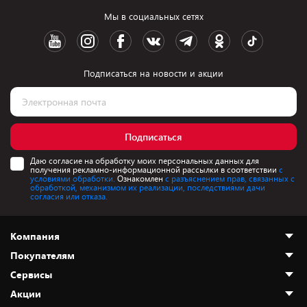
Мы в социальных сетях
Подписаться на новости и акции
Подписаться
Даю согласие на обработку моих персональных данных для
получения рекламно-информационной рассылки в соответствии
с
условиями обработки.
Ознакомлен
с разъяснением прав, связанных с
обработкой, механизмом их реализации, последствиями дачи
согласия или отказа.
Компания
Покупателям
О нас
Сервисы
Адреса магазинов
Как сделать заказ
Акции
Новости
Оплата и доставка
Программа «Защита+»