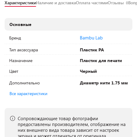
Характеристики
Наличие и доставка
Оплата частями
Отзывы
Воп
0
Основные
Bambu Lab
Бренд
Тип аксессуара
Пластик PA
Назначение
Пластик для печати
Цвет
Черный
Дополнительно
Диаметр нити 1.75 мм
Все характеристики
Сопровождающие товар фотографии
предоставлены производителем, отображение на
них внешнего вида товара зависит от настроек
экрана и может отличаться от оригинала.