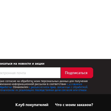
исаться на новости и акции
Подписаться
Даю согласие на обработку моих персональных данных для получения
рекламно-информационной рассылки в соответствии
с условиями
обработки.
Ознакомлен
с разъяснением прав, связанных с обработкой,
механизмом их реализации, последствиями дачи согласия или отказа.
Клуб покупателей
Что с моим заказом?