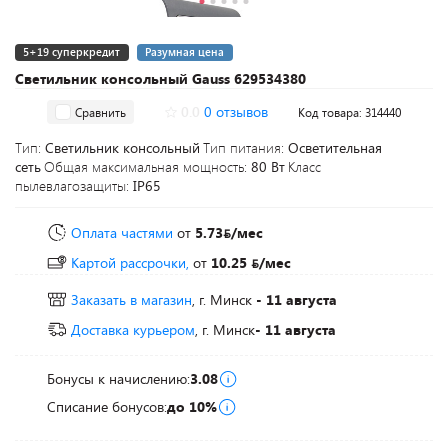
5+19 суперкредит
Разумная цена
Светильник консольный Gauss 629534380
0.0
0 отзывов
Сравнить
Код товара: 314440
Тип:
Светильник консольный
Тип питания:
Осветительная
сеть
Общая максимальная мощность:
80 Вт
Класс
пылевлагозащиты:
IP65
Оплата частями
от
5.73
/мес
Картой рассрочки,
от
10.25
/мес
Заказать в магазин
, г. Минск
- 11 августа
Доставка курьером
, г. Минск
- 11 августа
Бонусы к начислению:
3.08
Списание бонусов:
до 10%