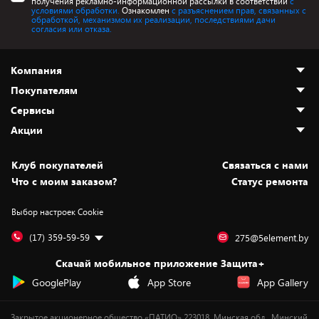
получения рекламно-информационной рассылки в соответствии
с
условиями обработки.
Ознакомлен
с разъяснением прав, связанных с
обработкой, механизмом их реализации, последствиями дачи
согласия или отказа.
Компания
Покупателям
О нас
Сервисы
Адреса магазинов
Как сделать заказ
Акции
Новости
Оплата и доставка
Программа «Защита+»
Статьи и обзоры
Безналичный расчёт
Установка техники
Скидки и промокоды
Клуб покупателей
Cвязаться с нами
Вакансии
Обмен и возврат товара
Для игровых консолей
Белорусские товары
Что с моим заказом?
Статус ремонта
Контакты
Юридическая информация
Подписки на видеосервисы
Подарки
Выбор настроек Cookie
Дай пять добру!
Обработка персональных данных
Для мобильных устройств
Бонусы
Подарочные карты
Для компьютеров
Оплата частями
(17) 359-59-59
275@5element.by
Утилизация старой техники
Новинки
Скачай мобильное приложение Защита+
Сервисные центры
Уценка
GooglePlay
App Store
App Gallery
Закрытое акционерное общество «ПАТИО» 223018, Минская обл., Минский