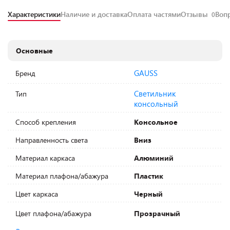
Характеристики
Наличие и доставка
Оплата частями
Отзывы
Воп
0
Основные
GAUSS
Бренд
Светильник
Тип
консольный
Способ крепления
Консольное
Направленность света
Вниз
Материал каркаса
Алюминий
Материал плафона/абажура
Пластик
Цвет каркаса
Черный
Цвет плафона/абажура
Прозрачный