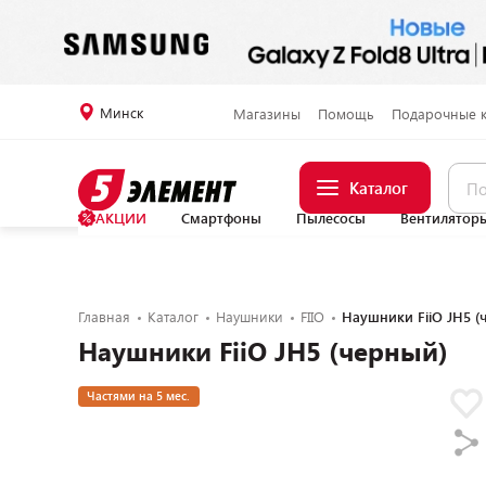
Минск
Магазины
Помощь
Подарочные 
Каталог
АКЦИИ
Смартфоны
Пылесосы
Вентилятор
Главная
Каталог
Наушники
FIIO
Наушники FiiO JH5 (
Наушники FiiO JH5 (черный)
Частями на 5 мес.