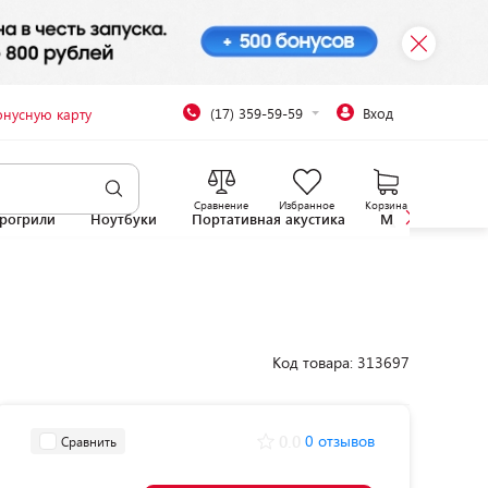
(17) 359-59-59
Вход
онусную карту
Сравнение
Избранное
Корзина
рогрили
Ноутбуки
Портативная акустика
Микроволновы
Код товара: 313697
0.0
0 отзывов
Сравнить