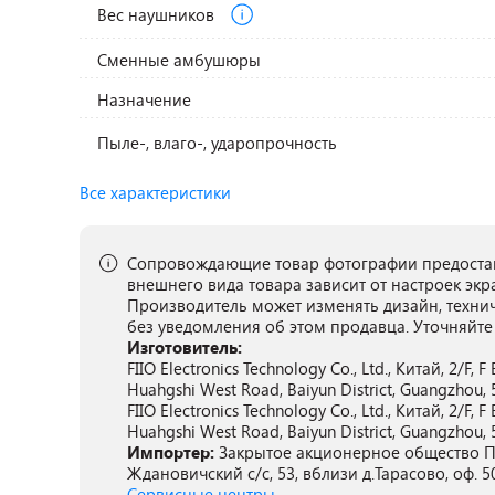
Вес наушников
Сменные амбушюры
Назначение
Пыле-, влаго-, ударопрочность
Все характеристики
Сопровождающие товар фотографии предостав
внешнего вида товара зависит от настроек экр
Производитель может изменять дизайн, техни
без уведомления об этом продавца. Уточняйте
Изготовитель:
FIIO Electronics Technology Co., Ltd., Китай, 2/F, 
Huahgshi West Road, Baiyun District, Guangzhou, 
FIIO Electronics Technology Co., Ltd., Китай, 2/F, 
Huahgshi West Road, Baiyun District, Guangzhou, 
Импортер:
Закрытое акционерное общество ПА
Ждановичский с/с, 53, вблизи д.Тарасово, оф. 5
Сервисные центры