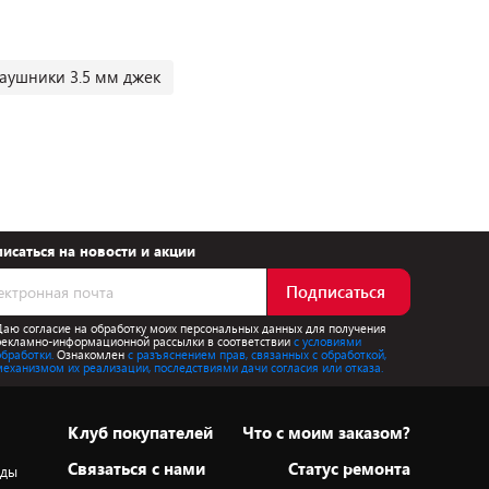
аушники 3.5 мм джек
исаться на новости и акции
Подписаться
Даю согласие на обработку моих персональных данных для получения
рекламно-информационной рассылки в соответствии
с условиями
обработки.
Ознакомлен
с разъяснением прав, связанных с обработкой,
механизмом их реализации, последствиями дачи согласия или отказа.
Клуб покупателей
Что с моим заказом?
Cвязаться с нами
Статус ремонта
оды