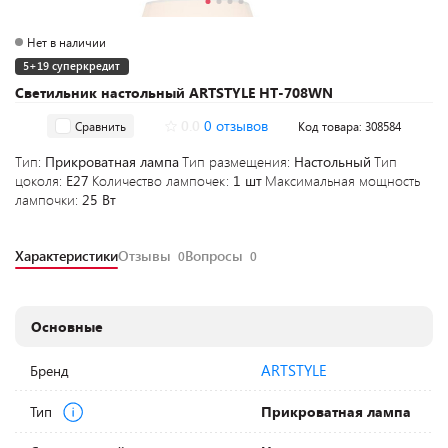
Нет в наличии
5+19 суперкредит
Cветильник настольный ARTSTYLE HT-708WN
0.0
0 отзывов
Сравнить
Код товара: 308584
Тип:
Прикроватная лампа
Тип размещения:
Настольный
Тип
цоколя:
E27
Количество лампочек:
1 шт
Максимальная мощность
лампочки:
25 Вт
Характеристики
Отзывы
Вопросы
0
0
Основные
ARTSTYLE
Бренд
Тип
Прикроватная лампа