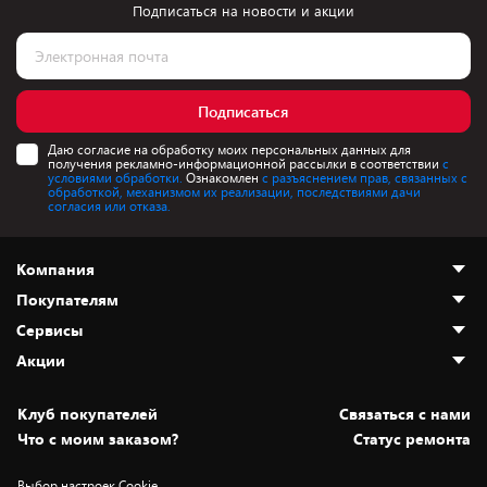
Подписаться на новости и акции
Подписаться
Даю согласие на обработку моих персональных данных для
получения рекламно-информационной рассылки в соответствии
с
условиями обработки.
Ознакомлен
с разъяснением прав, связанных с
обработкой, механизмом их реализации, последствиями дачи
согласия или отказа.
Компания
Покупателям
О нас
Сервисы
Адреса магазинов
Как сделать заказ
Акции
Новости
Оплата и доставка
Программа «Защита+»
Статьи и обзоры
Безналичный расчёт
Установка техники
Скидки и промокоды
Клуб покупателей
Cвязаться с нами
Вакансии
Обмен и возврат товара
Для игровых консолей
Белорусские товары
Что с моим заказом?
Статус ремонта
Контакты
Юридическая информация
Подписки на видеосервисы
Подарки
Выбор настроек Cookie