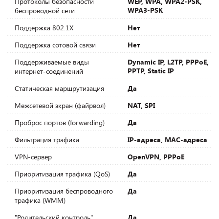
Протоколы безопасности
WEP, WPA, WPA2-PSK,
WPA3-PSK
беспроводной сети
Поддержка 802.1X
Нет
Поддержка сотовой связи
Нет
Поддерживаемые виды
Dynamic IP, L2TP, PPPoE,
PPTP, Static IP
интернет-соединений
Статическая маршрутизация
Да
Межсетевой экран (файрвол)
NAT, SPI
Проброс портов (forwarding)
Да
Фильтрация трафика
IP-адреса, MAC-адреса
VPN-сервер
OpenVPN, PPPoE
Приоритизация трафика (QoS)
Да
Приоритизация беспроводного
Да
трафика (WMM)
"Родительский контроль"
Да