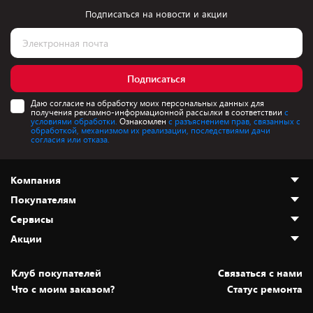
Подписаться на новости и акции
Подписаться
Даю согласие на обработку моих персональных данных для
получения рекламно-информационной рассылки в соответствии
с
условиями обработки.
Ознакомлен
с разъяснением прав, связанных с
обработкой, механизмом их реализации, последствиями дачи
согласия или отказа.
Компания
Покупателям
О нас
Сервисы
Адреса магазинов
Как сделать заказ
Акции
Новости
Оплата и доставка
Программа «Защита+»
Статьи и обзоры
Безналичный расчёт
Установка техники
Скидки и промокоды
Клуб покупателей
Cвязаться с нами
Вакансии
Обмен и возврат товара
Для игровых консолей
Белорусские товары
Что с моим заказом?
Статус ремонта
Контакты
Юридическая информация
Подписки на видеосервисы
Подарки