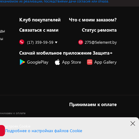
механизмом их реализации, последствиями дачи согласия или отказа.
Клуб покупателей
Что с моим заказом?
Cвязаться с нами
Статус ремонта
оды
ры
(17) 359-59-59
275@5element.by
Скачай мобильное приложение Защита+
GooglePlay
App Store
App Gallery
Принимаем к оплате
 настроек Cookie
Подробнее о настройках файлов Cookie