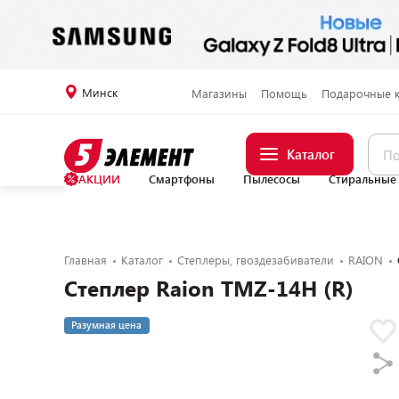
Минск
Магазины
Помощь
Подарочные 
Каталог
АКЦИИ
Смартфоны
Пылесосы
Стиральные
Главная
Каталог
Степлеры, гвоздезабиватели
RAION
Степлер Raion TMZ-14H (R)
Разумная цена