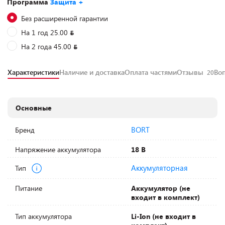
Программа
Защита +
Без расширенной гарантии
На 1 год 25.00
На 2 года 45.00
Характеристики
Наличие и доставка
Оплата частями
Отзывы
Во
20
Основные
BORT
Бренд
Напряжение аккумулятора
18 В
Аккумуляторная
Тип
Питание
Аккумулятор (не
входит в комплект)
Тип аккумулятора
Li-Ion (не входит в