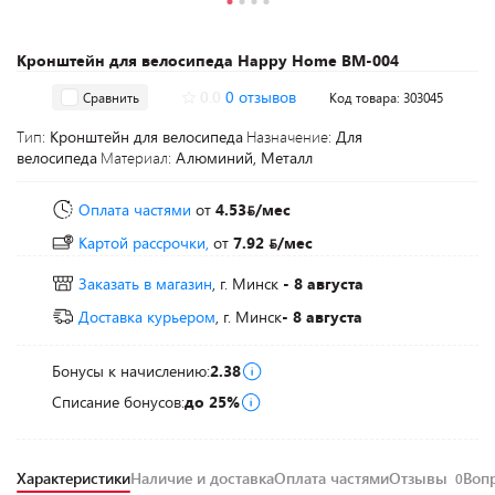
Кронштейн для велосипеда Happy Home BM-004
0.0
0 отзывов
Сравнить
Код товара: 303045
Тип:
Кронштейн для велосипеда
Назначение:
Для
велосипеда
Материал:
Алюминий, Металл
Оплата частями
от
4.53
/мес
Картой рассрочки,
от
7.92
/мес
Заказать в магазин
, г. Минск
- 8 августа
Доставка курьером
, г. Минск
- 8 августа
Бонусы к начислению:
2.38
Списание бонусов:
до 25%
Характеристики
Наличие и доставка
Оплата частями
Отзывы
Воп
0