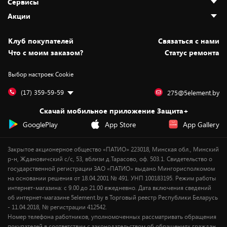
Сервисы
Адреса магазинов
Как сделать заказ
Акции
Новости
Оплата и доставка
Программа «Защита+»
Статьи и обзоры
Безналичный расчёт
Установка техники
Скидки и промокоды
Клуб покупателей
Cвязаться с нами
Вакансии
Обмен и возврат товара
Для игровых консолей
Белорусские товары
Что с моим заказом?
Статус ремонта
Контакты
Юридическая информация
Подписки на видеосервисы
Подарки
Выбор настроек Cookie
Дай пять добру!
Обработка персональных данных
Для мобильных устройств
Бонусы
Подарочные карты
Для компьютеров
Оплата частями
(17) 359-59-59
275@5element.by
Утилизация старой техники
Новинки
Скачай мобильное приложение Защита+
Сервисные центры
Уценка
GooglePlay
App Store
App Gallery
Закрытое акционерное общество «ПАТИО» 223018, Минская обл., Минский
р-н, Ждановичский с/с, 53, вблизи д.Тарасово, оф. 503.1. Свидетельство о
государственной регистрации ЗАО «ПАТИО» выдано Мингорисполкомом
на основании решения от 18.04.2001 № 491. УНП 100183195. Режим работы
интернет-магазина: с 9.00 до 21.00 ежедневно. Дата включения сведений
об интернет-магазине 5element.by в Торговый реестр Республики Беларусь
- 11.04.2018, № регистрации 412542.
Номер телефона работников, уполномоченных рассматривать обращения
покупателей в соответствии с законодательством об обращениях граждан