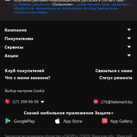
получения рекламно-информационной рассылки в соответствии
с
условиями обработки.
Ознакомлен
с разъяснением прав, связанных с
обработкой, механизмом их реализации, последствиями дачи
согласия или отказа.
Компания
Покупателям
О нас
Сервисы
Адреса магазинов
Как сделать заказ
Акции
Новости
Оплата и доставка
Программа «Защита+»
Статьи и обзоры
Безналичный расчёт
Установка техники
Скидки и промокоды
Клуб покупателей
Cвязаться с нами
Вакансии
Обмен и возврат товара
Для игровых консолей
Белорусские товары
Что с моим заказом?
Статус ремонта
Контакты
Юридическая информация
Подписки на видеосервисы
Подарки
Выбор настроек Cookie
Дай пять добру!
Обработка персональных данных
Для мобильных устройств
Бонусы
Подарочные карты
Для компьютеров
Оплата частями
(17) 359-59-59
275@5element.by
Утилизация старой техники
Новинки
Скачай мобильное приложение Защита+
Сервисные центры
Уценка
GooglePlay
App Store
App Gallery
Закрытое акционерное общество «ПАТИО» 223018, Минская обл., Минский