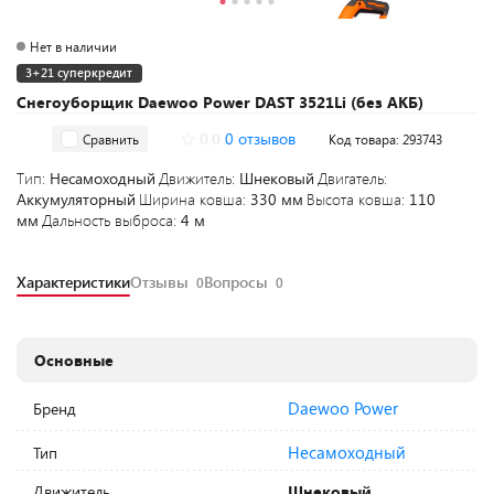
Нет в наличии
3+21 суперкредит
Снегоуборщик Daewoo Power DAST 3521Li (без АКБ)
0.0
0 отзывов
Сравнить
Код товара: 293743
Тип:
Несамоходный
Движитель:
Шнековый
Двигатель:
Аккумуляторный
Ширина ковша:
330 мм
Высота ковша:
110
мм
Дальность выброса:
4 м
Характеристики
Отзывы
Вопросы
0
0
Основные
Daewoo Power
Бренд
Несамоходный
Тип
Движитель
Шнековый