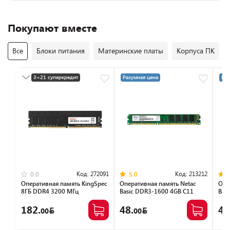
Покупают вместе
Все
Блоки питания
Материнские платы
Корпуса ПК
3+21 суперкредит
Разумная цена
Раз
Разумная цена
Код:
272091
Код:
213212
0.0
5.0
Оперативная память KingSpec
Оперативная память Netac
Опе
8ГБ DDR4 3200 МГц
Basic DDR3-1600 4GB C11
Bas
KS3200D4P13508G
NTBSD3P16SP-04
NTB
182.
48.
46
00
00