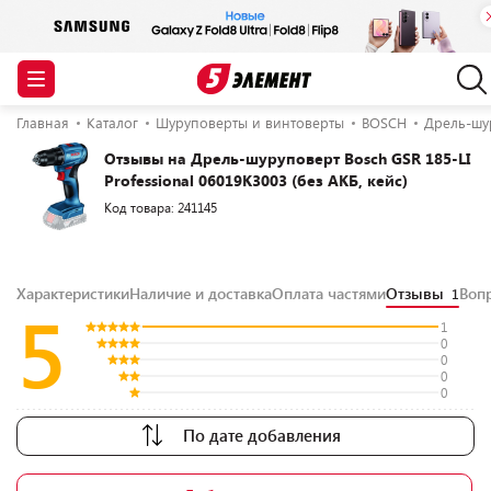
Главная
Каталог
Шуруповерты и винтоверты
BOSCH
Дрель-шур
Отзывы на Дрель-шуруповерт Bosch GSR 185-LI
Professional 06019K3003 (без АКБ, кейс)
Код товара: 241145
Характеристики
Наличие и доставка
Оплата частями
Отзывы
Воп
1
5
1
0
0
0
0
По дате добавления