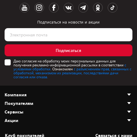
Подписаться на новости и акции
Подписаться
Даю согласие на обработку моих персональных данных для
получения рекламно-информационной рассылки в соответствии
с
условиями обработки.
Ознакомлен
с разъяснением прав, связанных с
обработкой, механизмом их реализации, последствиями дачи
согласия или отказа.
Компания
Покупателям
О нас
Сервисы
Адреса магазинов
Как сделать заказ
Акции
Новости
Оплата и доставка
Программа «Защита+»
Статьи и обзоры
Безналичный расчёт
Установка техники
Скидки и промокоды
Клуб покупателей
Cвязаться с нами