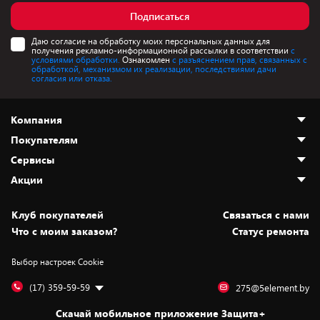
Подписаться
Даю согласие на обработку моих персональных данных для
получения рекламно-информационной рассылки в соответствии
с
условиями обработки.
Ознакомлен
с разъяснением прав, связанных с
обработкой, механизмом их реализации, последствиями дачи
согласия или отказа.
Компания
Покупателям
О нас
Сервисы
Адреса магазинов
Как сделать заказ
Акции
Новости
Оплата и доставка
Программа «Защита+»
Статьи и обзоры
Безналичный расчёт
Установка техники
Скидки и промокоды
Клуб покупателей
Cвязаться с нами
Вакансии
Обмен и возврат товара
Для игровых консолей
Белорусские товары
Что с моим заказом?
Статус ремонта
Контакты
Юридическая информация
Подписки на видеосервисы
Подарки
Выбор настроек Cookie
Дай пять добру!
Обработка персональных данных
Для мобильных устройств
Бонусы
Подарочные карты
Для компьютеров
Оплата частями
(17) 359-59-59
275@5element.by
Утилизация старой техники
Предзаказы
Скачай мобильное приложение Защита+