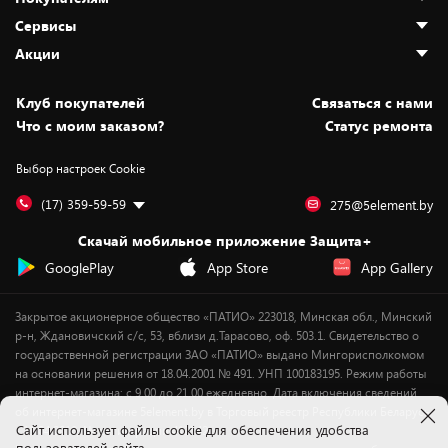
О нас
Сервисы
Адреса магазинов
Как сделать заказ
Акции
Новости
Оплата и доставка
Программа «Защита+»
Статьи и обзоры
Безналичный расчёт
Установка техники
Скидки и промокоды
Клуб покупателей
Cвязаться с нами
Вакансии
Обмен и возврат товара
Для игровых консолей
Белорусские товары
Что с моим заказом?
Статус ремонта
Контакты
Юридическая информация
Подписки на видеосервисы
Подарки
Выбор настроек Cookie
Дай пять добру!
Обработка персональных данных
Для мобильных устройств
Бонусы
Подарочные карты
Для компьютеров
Оплата частями
(17) 359-59-59
275@5element.by
Утилизация старой техники
Предзаказы
Скачай мобильное приложение Защита+
Сервисные центры
Новинки
GooglePlay
App Store
App Gallery
Уценка
Закрытое акционерное общество «ПАТИО» 223018, Минская обл., Минский
р-н, Ждановичский с/с, 53, вблизи д.Тарасово, оф. 503.1. Свидетельство о
государственной регистрации ЗАО «ПАТИО» выдано Мингорисполкомом
на основании решения от 18.04.2001 № 491. УНП 100183195. Режим работы
интернет-магазина: с 9.00 до 21.00 ежедневно. Дата включения сведений
об интернет-магазине 5element.by в Торговый реестр Республики Беларусь
Cайт использует файлы cookie для обеспечения удобства
- 11.04.2018, № регистрации 412542.