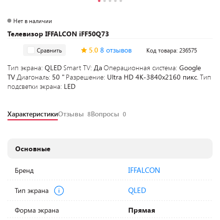
Нет в наличии
Телевизор IFFALCON iFF50Q73
5.0
8 отзывов
Сравнить
Код товара: 236575
Тип экрана:
QLED
Smart TV:
Да
Операционная система:
Google
TV
Диагональ:
50 "
Разрешение:
Ultra HD 4K-3840x2160 пикс.
Тип
подсветки экрана:
LED
Характеристики
Отзывы
Вопросы
8
0
Основные
IFFALCON
Бренд
QLED
Тип экрана
Форма экрана
Прямая