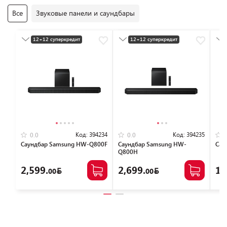
Все
Звуковые панели и саундбары
12+12 суперкредит
12+12 суперкредит
Разумная цена
Разумная цена
Код:
394234
Код:
394235
0.0
0.0
Саундбар Samsung HW-Q800F
Саундбар Samsung HW-
Сау
Q800H
2,599.
2,699.
1,
00
00