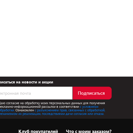
исаться на новости и акции
Подписаться
Даю согласие на обработку моих персональных данных для получения
рекламно-информационной рассылки в соответствии
с условиями
обработки.
Ознакомлен
с разъяснением прав, связанных с обработкой,
механизмом их реализации, последствиями дачи согласия или отказа.
Клуб покупателей
Что с моим заказом?