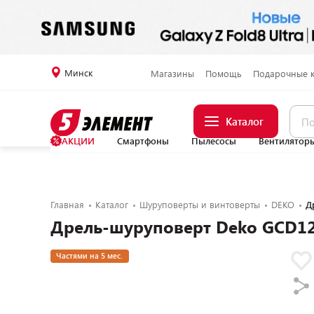
Минск
Магазины
Помощь
Подарочные 
Каталог
АКЦИИ
Смартфоны
Пылесосы
Вентилятор
Главная
Каталог
Шуруповерты и винтоверты
DEKO
Д
Дрель-шуруповерт Deko GCD12
Частями на 5 мес.