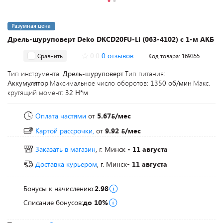
Разумная цена
Дрель-шуруповерт Deko DKCD20FU-Li (063-4102) с 1-м АКБ
0.0
0 отзывов
Сравнить
Код товара: 169355
Тип инструмента:
Дрель-шуруповерт
Тип питания:
Аккумулятор
Максимальное число оборотов:
1350 об/мин
Макс.
крутящий момент:
32 Н*м
Оплата частями
от
5.67
/мес
Картой рассрочки,
от
9.92
/мес
Заказать в магазин
, г. Минск
- 11 августа
Доставка курьером
, г. Минск
- 11 августа
Бонусы к начислению:
2.98
Списание бонусов:
до 10%