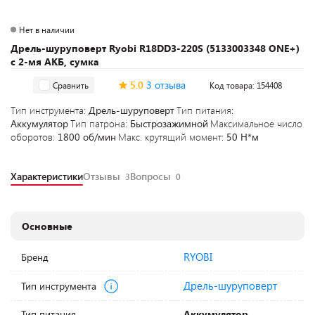
Нет в наличии
Дрель-шуруповерт Ryobi R18DD3-220S (5133003348 ONE+)
с 2-мя АКБ, сумка
5.0
3 отзыва
Сравнить
Код товара: 154408
Тип инструмента:
Дрель-шуруповерт
Тип питания:
Аккумулятор
Тип патрона:
Быстрозажимной
Максимальное число
оборотов:
1800 об/мин
Макс. крутящий момент:
50 Н*м
Характеристики
Отзывы
Вопросы
3
0
Основные
RYOBI
Бренд
Дрель-шуруповерт
Тип инструмента
Тип питания
Аккумулятор