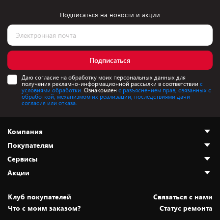
Подписаться на новости и акции
Подписаться
Даю согласие на обработку моих персональных данных для
получения рекламно-информационной рассылки в соответствии
с
условиями обработки.
Ознакомлен
с разъяснением прав, связанных с
обработкой, механизмом их реализации, последствиями дачи
согласия или отказа.
Компания
Покупателям
О нас
Сервисы
Адреса магазинов
Как сделать заказ
Акции
Новости
Оплата и доставка
Программа «Защита+»
Статьи и обзоры
Безналичный расчёт
Установка техники
Скидки и промокоды
Клуб покупателей
Cвязаться с нами
Вакансии
Обмен и возврат товара
Для игровых консолей
Белорусские товары
Что с моим заказом?
Статус ремонта
Контакты
Юридическая информация
Подписки на видеосервисы