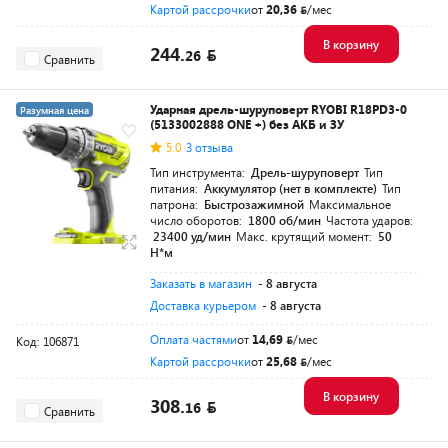
Картой рассрочки
от
20,36
/мес
В корзину
244.
26
Сравнить
Ударная дрель-шуруповерт RYOBI R18PD3-0
Разумная цена
(5133002888 ONE +) без АКБ и ЗУ
5.0
3 отзыва
Тип инструмента:
Дрель-шуруповерт
Тип
питания:
Аккумулятор (нет в комплекте)
Тип
патрона:
Быстрозажимной
Максимальное
число оборотов:
1800 об/мин
Частота ударов:
23400 уд/мин
Макс. крутящий момент:
50
Н*м
Заказать в магазин
- 8 августа
Доставка курьером
- 8 августа
Оплата частями
от
14,69
/мес
Код: 106871
Картой рассрочки
от
25,68
/мес
В корзину
308.
16
Сравнить