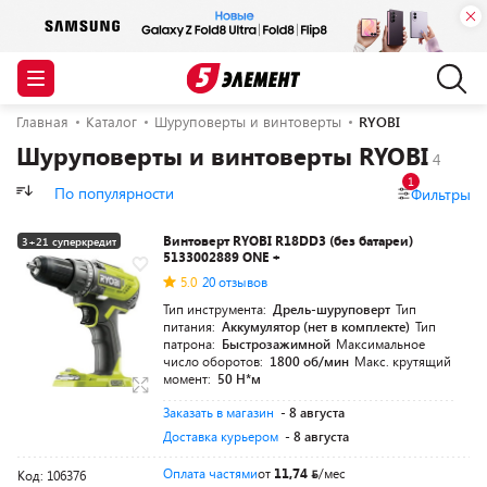
Главная
Каталог
Шуруповерты и винтоверты
RYOBI
Шуруповерты и винтоверты RYOBI
1
По популярности
Фильтры
Винтоверт RYOBI R18DD3 (без батареи)
3+21 суперкредит
5133002889 ONE +
Разумная цена
5.0
20 отзывов
Тип инструмента:
Дрель-шуруповерт
Тип
питания:
Аккумулятор (нет в комплекте)
Тип
патрона:
Быстрозажимной
Максимальное
число оборотов:
1800 об/мин
Макс. крутящий
момент:
50 Н*м
Заказать в магазин
- 8 августа
Доставка курьером
- 8 августа
Оплата частями
от
11,74
/мес
Код: 106376