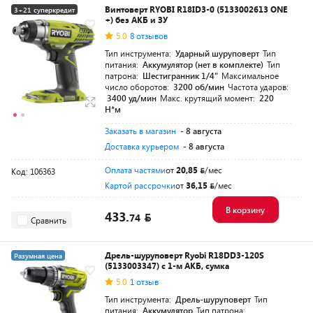
Винтоверт RYOBI R18ID3-0 (5133002613 ONE
3+21 суперкредит
+) без АКБ и ЗУ
Разумная цена
5.0
8 отзывов
Тип инструмента:
Ударный шуруповерт
Тип
питания:
Аккумулятор (нет в комплекте)
Тип
патрона:
Шестигранник 1/4"
Максимальное
число оборотов:
3200 об/мин
Частота ударов:
3400 уд/мин
Макс. крутящий момент:
220
Н*м
Заказать в магазин
- 8 августа
Доставка курьером
- 8 августа
Оплата частями
от
20,85
/мес
Код: 106363
Картой рассрочки
от
36,15
/мес
В корзину
433.
74
Сравнить
Дрель-шуруповерт Ryobi R18DD3-120S
Разумная цена
(5133003347) с 1-м АКБ, сумка
5.0
1 отзыв
Тип инструмента:
Дрель-шуруповерт
Тип
питания:
Аккумулятор
Тип патрона: