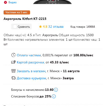
Видео
Частями на 5 мес.
Аэрогриль Kitfort KT-2215
4.8
32 отзыва
Сравнить
Код товара: 149664
Объем чаш(-и):
4.5 л
Тип:
Аэрогриль
Общая мощность:
1500
Вт
Количество нагревательных элементов:
1 шт
Количество чаш:
1
шт
Оплата частями
, 0,001% переплат
от
108.80
/мес
Картой рассрочки,
от
45.33
/мес
Заказать в магазин
, г. Минск
- 11 августа
Доставка курьером
, г. Минск
- Завтра
Бонусы к начислению:
13.60
Списание бонусов:
до 25%