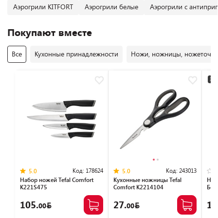
Аэрогрили KITFORT
Аэрогрили белые
Аэрогрили с антипри
Покупают вместе
Все
Кухонные принадлежности
Ножи, ножницы, ножеточк
3+2
Код:
178624
Код:
243013
5.0
5.0
Набор ножей Tefal Сomfort
Кухонные ножницы Tefal
Наб
K221S475
Comfort K2214104
Бер
105.
27.
10
00
00