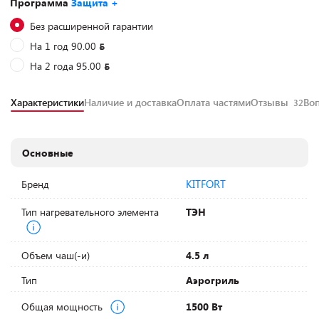
Программа
Защита +
Без расширенной гарантии
На 1 год 90.00
На 2 года 95.00
Характеристики
Наличие и доставка
Оплата частями
Отзывы
Во
32
Основные
KITFORT
Бренд
Тип нагревательного элемента
ТЭН
Объем чаш(-и)
4.5 л
Тип
Аэрогриль
Общая мощность
1500 Вт