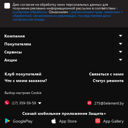
Даю согласие на обработку моих персональных данных для
получения рекламно-информационной рассылки в соответствии
с
условиями обработки.
Ознакомлен
с разъяснением прав, связанных с
обработкой, механизмом их реализации, последствиями дачи
согласия или отказа.
Компания
Покупателям
О нас
Сервисы
Адреса магазинов
Как сделать заказ
Акции
Новости
Оплата и доставка
Программа «Защита+»
Статьи и обзоры
Безналичный расчёт
Установка техники
Скидки и промокоды
Клуб покупателей
Cвязаться с нами
Вакансии
Обмен и возврат товара
Для игровых консолей
Белорусские товары
Что с моим заказом?
Статус ремонта
Контакты
Юридическая информация
Подписки на видеосервисы
Подарки
Выбор настроек Cookie
Дай пять добру!
Обработка персональных данных
Для мобильных устройств
Бонусы
Подарочные карты
Для компьютеров
Оплата частями
(17) 359-59-59
275@5element.by
Утилизация старой техники
Предзаказы
Скачай мобильное приложение Защита+
Сервисные центры
Новинки
GooglePlay
App Store
App Gallery
Уценка