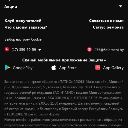
Адреса магазинов
Как сделать заказ
Акции
Новости
Оплата и доставка
Программа «Защита+»
Статьи и обзоры
Безналичный расчёт
Установка техники
Скидки и промокоды
Клуб покупателей
Cвязаться с нами
Вакансии
Обмен и возврат товара
Для игровых консолей
Белорусские товары
Что с моим заказом?
Статус ремонта
Контакты
Юридическая информация
Подписки на видеосервисы
Подарки
Выбор настроек Cookie
Дай пять добру!
Обработка персональных данных
Для мобильных устройств
Бонусы
Подарочные карты
Для компьютеров
Оплата частями
(17) 359-59-59
275@5element.by
Утилизация старой техники
Предзаказы
Скачай мобильное приложение Защита+
Сервисные центры
Новинки
GooglePlay
App Store
App Gallery
Уценка
Закрытое акционерное общество «ПАТИО» 223018, Минская обл., Минский
р-н, Ждановичский с/с, 53, вблизи д.Тарасово, оф. 503.1. Свидетельство о
государственной регистрации ЗАО «ПАТИО» выдано Мингорисполкомом
на основании решения от 18.04.2001 № 491. УНП 100183195. Режим работы
интернет-магазина: с 9.00 до 21.00 ежедневно. Дата включения сведений
об интернет-магазине 5element.by в Торговый реестр Республики Беларусь
- 11.04.2018, № регистрации 412542.
Номер телефона работников, уполномоченных рассматривать обращения
покупателей в соответствии с законодательством об обращениях граждан