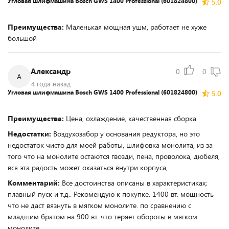
Угловая шлифмашина Bosch GWS 1400 Professional (601824800)
5.0
Преимущества:
Маленькая мощная ушм, работает не хуже
большой
Александр
0
0
А
4 года назад
Угловая шлифмашина Bosch GWS 1400 Professional (601824800)
5.0
Преимущества:
Цена, охлаждение, качественная сборка
Недостатки:
Воздухозабор у основания редуктора, но это
недостаток чисто для моей работы, шлифовка монолита, из за
того что на монолите остаются гвозди, пена, проволока, дюбеля,
вся эта радость может оказаться внутри корпуса,
Комментарий:
Все достоинства описаны в характеристиках;
плавный пуск и т.д.. Рекомендую к покупке. 1400 вт. мощность
что не даст вязнуть в мягком монолите. по сравнению с
младшим братом на 900 вт. что теряет обороты в мягком
монолите.