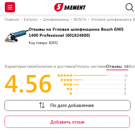
Главная
Каталог
Шлифмашины
BOSCH
Угловая шлифмашина Bo
Отзывы на Угловая шлифмашина Bosch GWS
1400 Professional (601824800)
Код товара: 82632
Характеристики
Наличие и доставка
Оплата частями
Отзывы
Во
16
4.56
11
3
2
0
0
По дате добавления
Добавить отзыв