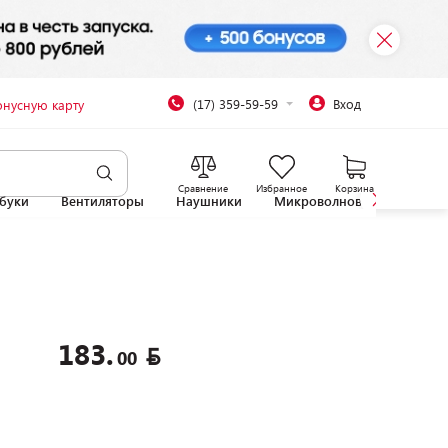
(17) 359-59-59
Вход
онусную карту
Сравнение
Избранное
Корзина
буки
Вентиляторы
Наушники
Микроволновые печи
183.
00