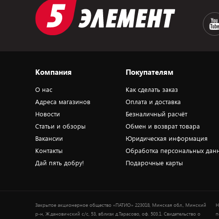
Компания
Покупателям
О нас
Как сделать заказ
Адреса магазинов
Оплата и доставка
Новости
Безналичный расчёт
Статьи и обзоры
Обмен и возврат товара
Вакансии
Юридическая информация
Контакты
Обработка персональных дан
Дай пять добру!
Подарочные карты
Закрытое акционерное общество «ПАТИО» 223018, Минская обл., Минский
Н
р-н, Ждановичский с/с, 53, вблизи д.Тарасово, оф. 503.1. Свидетельство о
п