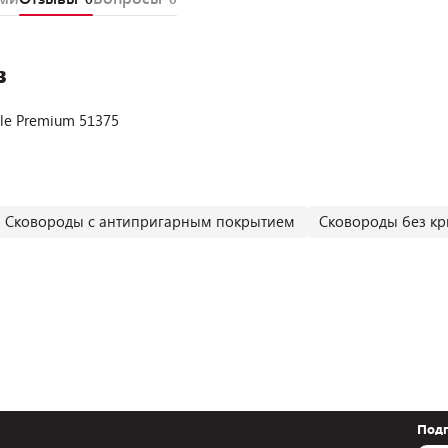
в
ile Premium 51375
Сковороды с антипригарным покрытием
Сковороды без к
Подп