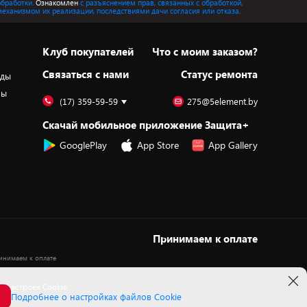
обработки.
Ознакомлен
с разъяснением прав, связанных с обработкой,
механизмом их реализации, последствиями дачи согласия или отказа.
Клуб покупателей
Что с моим заказом?
Cвязаться с нами
Статус ремонта
оды
ры
(17) 359-59-59
275@5element.by
Скачай мобильное приложение Защита+
GooglePlay
App Store
App Gallery
Принимаем к оплате
 настроек Cookie
Подробнее о настройках файлов Cookie