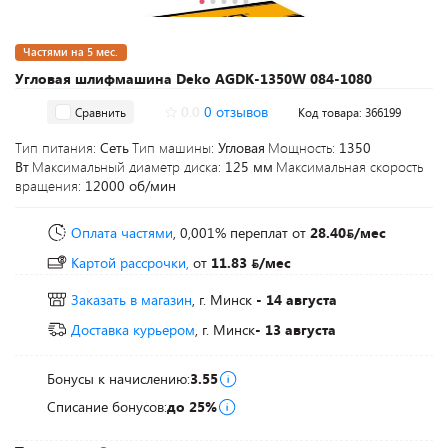
Частями на 5 мес.
Угловая шлифмашина Deko AGDK-1350W 084-1080
0.0
0 отзывов
Сравнить
Код товара: 366199
Тип питания:
Сеть
Тип машины:
Угловая
Мощность:
1350
Вт
Максимальный диаметр диска:
125 мм
Максимальная скорость
вращения:
12000 об/мин
Оплата частями
, 0,001% переплат
от
28.40
/мес
Картой рассрочки,
от
11.83
/мес
Заказать в магазин
, г. Минск
- 14 августа
Доставка курьером
, г. Минск
- 13 августа
Бонусы к начислению:
3.55
Списание бонусов:
до 25%