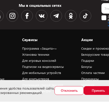
Мы в социальных сетях
Сервисы
Акции
Программа «Защита+»
Скидки и промок
Установка техники
Белорусские това
Для игровых консолей
Подарки
Подписки на видеосервисы
Бонусы
Для мобильных устройств
Оплата частями
ных
Для компьютеров
Предзаказы
Утилизация старой техники
Новинки
ения удобства пользователей сайта,
Отклонить
Принять
Сервисные центры
Уценка
лизированных рекомендаций.
омер телефона работников, уполномоченных рассматривать обращения