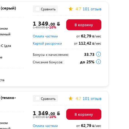
(серый)
4.7
101 отзыв
Сравнить
1 349.
00
В корзину
1 499.00
-10%
оном
ъемный
62,79
Оплата частями
от
/мес
112,42
Картой рассрочки
от
/мес
-C (для
33.73
Бонусы к начислению:
ые
до 25%
Списание бонусов:
ста
(темно-
4.7
101 отзыв
Сравнить
1 349.
00
В корзину
1 499.00
-10%
оном
62,79
Оплата частями
от
/мес
ъемный