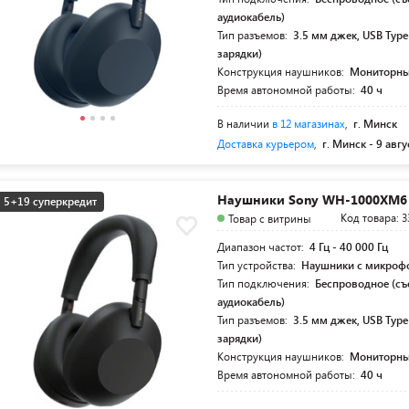
аудиокабель)
Тип разъемов:
3.5 мм джек, USB Type
зарядки)
Конструкция наушников:
Мониторн
Время автономной работы:
40 ч
В наличии
в 12 магазинах
,
г. Минск
Доставка курьером
,
г. Минск -
9 авгу
Наушники Sony WH-1000XM6 
5+19 суперкредит
Код товара: 3
Товар с витрины
Диапазон частот:
4 Гц - 40 000 Гц
Тип устройства:
Наушники с микроф
Тип подключения:
Беспроводное (с
аудиокабель)
Тип разъемов:
3.5 мм джек, USB Type
зарядки)
Конструкция наушников:
Мониторн
Время автономной работы:
40 ч