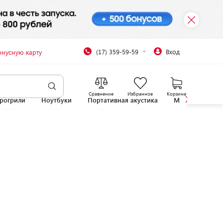
(17) 359-59-59
Вход
онусную карту
Сравнение
Избранное
Корзина
рогрили
Ноутбуки
Портативная акустика
Микроволновы