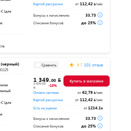
112,42
Картой рассрочки
от
/мес
-C (для
33.73
Бонусы к начислению:
до 25%
ые
Списание бонусов:
ста
(черный)
4.7
101 отзыв
Сравнить
31125
1 349.
00
Купить в магазине
1 499.00
оном
-10%
ъемный
62,79
Оплата частями
от
/мес
112,42
Картой рассрочки
от
/мес
-C (для
1214.1
Есть на уценке
от
ые
33.73
Бонусы к начислению:
до 25%
Списание бонусов: