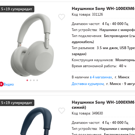
Наушники Sony WH-1000XM6 
5+19 суперкредит
Код товара: 331126
Диапазон частот:
4 Гц - 40 000 Гц
Тип устройства:
Наушники с микроф
Тип подключения:
Беспроводное (с
аудиокабель)
Тип разъемов:
3.5 мм джек, USB Type
зарядки)
Конструкция наушников:
Мониторн
Время автономной работы:
40 ч
В наличии
в 4 магазинах
,
г. Минск
Доставка курьером
,
г. Минск -
9 авгу
Видео
Наушники Sony WH-1000XM6 
5+19 суперкредит
синий)
Код товара: 349630
Диапазон частот:
4 Гц - 40 000 Гц
Тип устройства:
Наушники с микроф
Тип подключения:
Беспроводное (с