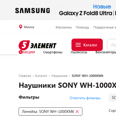
Минск
Магазины
Помощь
Подарочные 
Каталог
АКЦИИ
Смартфоны
Пылесосы
Вентилятор
Главная
Каталог
Наушники
SONY WH-1000XM6
Наушники SONY WH-1000
Фильтры
S
Очистить фильтры
Сор
Линейка: SONY WH-1000XM6