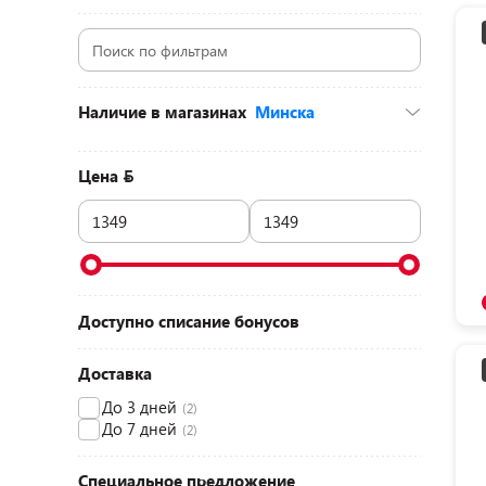
Наличие в магазинах
Минска
ул. Мстиславца, 11 (ТЦ «Dana Mall», 3
этаж)
(2)
Цена
пр-т Дзержинского, 104-2 (ТЦ «Титан», 1
этаж)
(2)
ул. Притыцкого, 156 (ТЦ «GreenCity», 2
этаж)
(3)
ул. Корженевского, 26 (ТЦ «Корона», 1
этаж)
(3)
пр-т Партизанский, 79 (ТЦ «Prizma»,
Доступно списание бонусов
цокольный этаж)
(3)
пр-т Победителей, 9 (ТРЦ «Галерея
Минск», 4 этаж)
Доставка
(3)
До 3 дней
(2)
До 7 дней
(2)
Специальное предложение