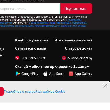
Подписаться
Даю согласие на обработку моих персональных данных для получения
рекламно-информационной рассылки в соответствии
с условиями
обработки.
Ознакомлен
с разъяснением прав, связанных с обработкой,
механизмом их реализации, последствиями дачи согласия или отказа.
Клуб покупателей
Что с моим заказом?
Cвязаться с нами
Статус ремонта
оды
ры
(17) 359-59-59
275@5element.by
Скачай мобильное приложение Защита+
GooglePlay
App Store
App Gallery
Подробнее о настройках файлов Cookie
Принимаем к оплате