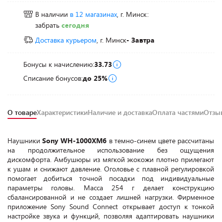
В наличии
в 12 магазинах
, г. Минск:
забрать
сегодня
Доставка курьером
, г. Минск
- Завтра
Бонусы к начислению:
33.73
Списание бонусов:
до 25%
О товаре
Характеристики
Наличие и доставка
Оплата частями
Отз
Наушники
Sony WH-1000XM6
в темно-синем цвете рассчитаны
на продолжительное использование без ощущения
дискомфорта. Амбушюры из мягкой экокожи плотно прилегают
к ушам и снижают давление. Оголовье с плавной регулировкой
помогает добиться точной посадки под индивидуальные
параметры головы. Масса 254 г делает конструкцию
сбалансированной и не создает лишней нагрузки. Фирменное
приложение Sony Sound Connect открывает доступ к тонкой
настройке звука и функций, позволяя адаптировать наушники