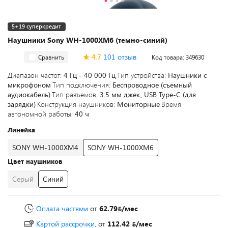
5+19 суперкредит
Наушники Sony WH-1000XM6 (темно-синий)
4.7
101 отзыв
Сравнить
Код товара: 349630
Диапазон частот:
4 Гц - 40 000 Гц
Тип устройства:
Наушники с
микрофоном
Тип подключения:
Беспроводное (съемный
аудиокабель)
Тип разъемов:
3.5 мм джек, USB Type-C (для
зарядки)
Конструкция наушников:
Мониторные
Время
автономной работы:
40 ч
Линейка
SONY WH-1000XM4
SONY WH-1000XM6
Цвет наушников
Серый
Синий
Оплата частями
от
62.79
/мес
Картой рассрочки,
от
112.42
/мес