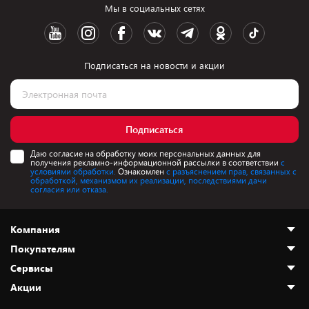
Мы в социальных сетях
Подписаться на новости и акции
Подписаться
Даю согласие на обработку моих персональных данных для
получения рекламно-информационной рассылки в соответствии
с
условиями обработки.
Ознакомлен
с разъяснением прав, связанных с
обработкой, механизмом их реализации, последствиями дачи
согласия или отказа.
Компания
Покупателям
О нас
Сервисы
Адреса магазинов
Как сделать заказ
Акции
Новости
Оплата и доставка
Программа «Защита+»