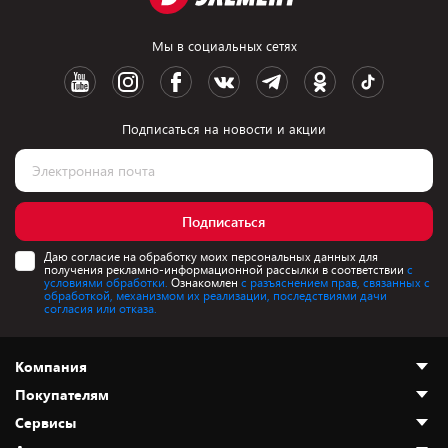
Мы в социальных сетях
Подписаться на новости и акции
Подписаться
Даю согласие на обработку моих персональных данных для
получения рекламно-информационной рассылки в соответствии
с
условиями обработки.
Ознакомлен
с разъяснением прав, связанных с
обработкой, механизмом их реализации, последствиями дачи
согласия или отказа.
Компания
Покупателям
О нас
Сервисы
Адреса магазинов
Как сделать заказ