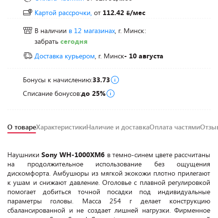
Картой рассрочки,
от
112.42
/мес
В наличии
в 12 магазинах
, г. Минск:
забрать
сегодня
Доставка курьером
, г. Минск
- 10 августа
Бонусы к начислению:
33.73
Списание бонусов:
до 25%
О товаре
Характеристики
Наличие и доставка
Оплата частями
Отз
Наушники
Sony WH-1000XM6
в темно-синем цвете рассчитаны
на продолжительное использование без ощущения
дискомфорта. Амбушюры из мягкой экокожи плотно прилегают
к ушам и снижают давление. Оголовье с плавной регулировкой
помогает добиться точной посадки под индивидуальные
параметры головы. Масса 254 г делает конструкцию
сбалансированной и не создает лишней нагрузки. Фирменное