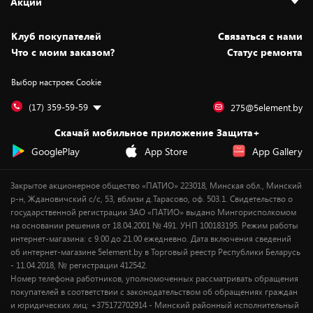
Акции
Новости
Оплата и доставка
Программа «Защита+»
Статьи и обзоры
Безналичный расчёт
Установка техники
Скидки и промокоды
Клуб покупателей
Cвязаться с нами
Вакансии
Обмен и возврат товара
Для игровых консолей
Белорусские товары
Что с моим заказом?
Статус ремонта
Контакты
Юридическая информация
Подписки на видеосервисы
Подарки
Выбор настроек Cookie
Дай пять добру!
Обработка персональных данных
Для мобильных устройств
Бонусы
Подарочные карты
Для компьютеров
Оплата частями
(17) 359-59-59
275@5element.by
Утилизация старой техники
Предзаказы
Скачай мобильное приложение Защита+
Сервисные центры
Новинки
GooglePlay
App Store
App Gallery
Уценка
Закрытое акционерное общество «ПАТИО» 223018, Минская обл., Минский
р-н, Ждановичский с/с, 53, вблизи д.Тарасово, оф. 503.1. Свидетельство о
государственной регистрации ЗАО «ПАТИО» выдано Мингорисполкомом
на основании решения от 18.04.2001 № 491. УНП 100183195. Режим работы
интернет-магазина: с 9.00 до 21.00 ежедневно. Дата включения сведений
об интернет-магазине 5element.by в Торговый реестр Республики Беларусь
- 11.04.2018, № регистрации 412542.
Номер телефона работников, уполномоченных рассматривать обращения
покупателей в соответствии с законодательством об обращениях граждан
и юридических лиц: +375172702914 - Минский районный исполнительный