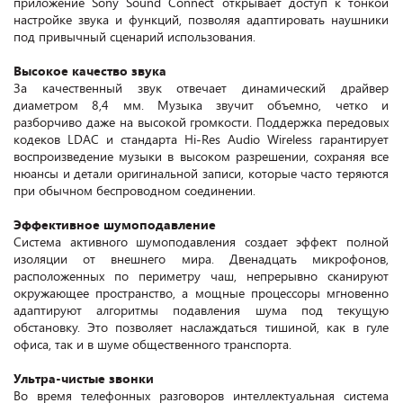
приложение Sony Sound Connect открывает доступ к тонкой
настройке звука и функций, позволяя адаптировать наушники
под привычный сценарий использования.
Высокое качество звука
За качественный звук отвечает динамический драйвер
диаметром 8,4 мм. Музыка звучит объемно, четко и
разборчиво даже на высокой громкости. Поддержка передовых
кодеков LDAC и стандарта Hi-Res Audio Wireless гарантирует
воспроизведение музыки в высоком разрешении, сохраняя все
нюансы и детали оригинальной записи, которые часто теряются
при обычном беспроводном соединении.
Эффективное шумоподавление
Система активного шумоподавления создает эффект полной
изоляции от внешнего мира. Двенадцать микрофонов,
расположенных по периметру чаш, непрерывно сканируют
окружающее пространство, а мощные процессоры мгновенно
адаптируют алгоритмы подавления шума под текущую
обстановку. Это позволяет наслаждаться тишиной, как в гуле
офиса, так и в шуме общественного транспорта.
Ультра-чистые звонки
Во время телефонных разговоров интеллектуальная система