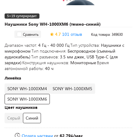
5+19 суперкредит
Наушники Sony WH-1000XM6 (темно-синий)
4.7
101 отзыв
Сравнить
Код товара: 349630
Диапазон частот:
4 Гц - 40 000 Гц
Тип устройства:
Наушники с
микрофоном
Тип подключения:
Беспроводное (съемный
аудиокабель)
Тип разъемов:
3.5 мм джек, USB Type-C (для
зарядки)
Конструкция наушников:
Мониторные
Время
автономной работы:
40 ч
Линейка
SONY WH-1000XM4
SONY WH-1000XM5
SONY WH-1000XM6
Цвет наушников
Серый
Синий
Оплата частями
от
62.79
/мес