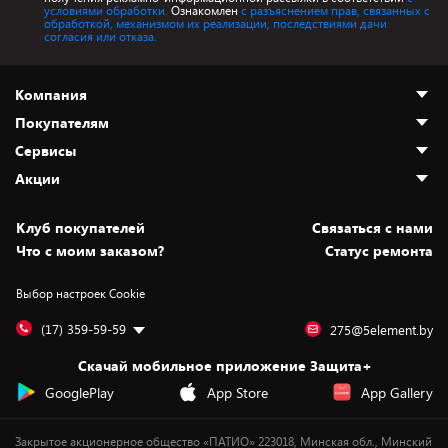
условиями обработки.
Ознакомлен
с разъяснением прав, связанных с
обработкой, механизмом их реализации, последствиями дачи
согласия или отказа.
Компания
Покупателям
О нас
Сервисы
Адреса магазинов
Как сделать заказ
Акции
Новости
Оплата и доставка
Программа «Защита+»
Статьи и обзоры
Безналичный расчёт
Установка техники
Скидки и промокоды
Клуб покупателей
Cвязаться с нами
Вакансии
Обмен и возврат товара
Для игровых консолей
Белорусские товары
Что с моим заказом?
Статус ремонта
Контакты
Юридическая информация
Подписки на видеосервисы
Подарки
Выбор настроек Cookie
Дай пять добру!
Обработка персональных данных
Для мобильных устройств
Бонусы
Подарочные карты
Для компьютеров
Оплата частями
(17) 359-59-59
275@5element.by
Утилизация старой техники
Предзаказы
Скачай мобильное приложение Защита+
Сервисные центры
Новинки
GooglePlay
App Store
App Gallery
Уценка
Закрытое акционерное общество «ПАТИО» 223018, Минская обл., Минский