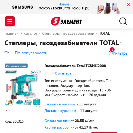
Главная
Каталог
Степлеры, гвоздезабиватели
TOTAL
Степлеры, гвоздезабиватели TOTAL
1
По популярности
Фильтры
Гвоздезабиватель Total TCBNLI2008
Разумная цена
0.0
0 отзывов
Тип инструмента:
Гвоздезабиватель
Тип
питания:
Аккумулятор
Тип:
Аккумуляторный
Длина гвоздя:
15 - 35
мм
Скорость забивания:
120 уд/мин
Заказать в магазин
- 11 августа
Доставка курьером
- 11 августа
Оплата частями
от
23,55
/мес
Код: 366316
Картой рассрочки
от
41,17
/мес