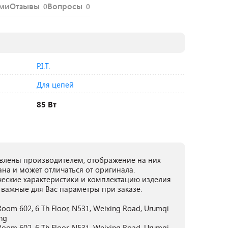
ями
Отзывы
Вопросы
0
0
P.I.T.
Для цепей
85 Вт
лены производителем, отображение на них
ана и может отличаться от оригинала.
ческие характеристики и комплектацию изделия
 важные для Вас параметры при заказе.
oom 602, 6 Th Floor, N531, Weixing Road, Urumqi
ng
oom 602, 6 Th Floor, N531, Weixing Road, Urumqi