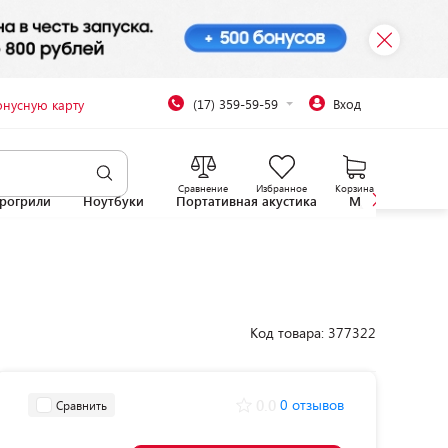
(17) 359-59-59
Вход
онусную карту
Сравнение
Избранное
Корзина
рогрили
Ноутбуки
Портативная акустика
Микроволновы
Код товара: 377322
0.0
0 отзывов
Сравнить