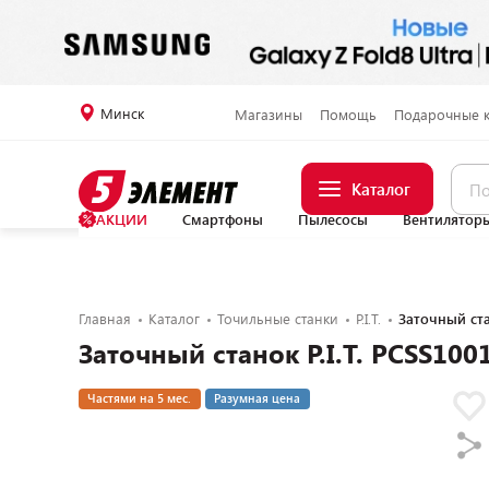
Минск
Магазины
Помощь
Подарочные 
Каталог
АКЦИИ
Смартфоны
Пылесосы
Вентилятор
Главная
Каталог
Точильные станки
P.I.T.
Заточный ста
Заточный станок P.I.T. PCSS100
Частями на 5 мес.
Разумная цена