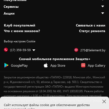
О нас
Сервисы
Адреса магазинов
Как сделать заказ
Акции
Новости
Оплата и доставка
Программа «Защита+»
Статьи и обзоры
Юрлицам
Установка техники
Скидки и промокоды
Клуб покупателей
Cвязаться с нами
Вакансии
Обмен и возврат товара
Для игровых консолей
Белорусские товары
Что с моим заказом?
Статус ремонта
Контакты
Юридическая информация
Подписки на видеосервисы
Подарки
Выбор настроек Cookie
Дай пять добру!
Обработка персональных данных
Для мобильных устройств
Бонусы
Подарочные карты
Для компьютеров
Оплата частями
(17) 359-59-59
275@5element.by
Утилизация старой техники
Предзаказы
Скачай мобильное приложение Защита+
Сервисные центры
Новинки
GooglePlay
App Store
App Gallery
Уценка
Закрытое акционерное общество «ПАТИО» 223018, Минская обл., Минский
р-н, Ждановичский с/с, 53, вблизи д.Тарасово, оф. 503.1. Свидетельство о
государственной регистрации ЗАО «ПАТИО» выдано Мингорисполкомом
на основании решения от 18.04.2001 № 491. УНП 100183195. Режим работы
интернет-магазина: с 9.00 до 21.00 ежедневно. Дата включения сведений
об интернет-магазине 5element.by в Торговый реестр Республики Беларусь
Cайт использует файлы cookie для обеспечения удобства
- 11.04.2018, № регистрации 412542.