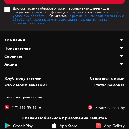
Даю согласие на обработку моих персональных данных для
получения рекламно-информационной рассылки в соответствии
с
условиями обработки.
Ознакомлен
с разъяснением прав, связанных с
обработкой, механизмом их реализации, последствиями дачи
согласия или отказа.
Компания
Покупателям
О нас
Сервисы
Адреса магазинов
Как сделать заказ
Акции
Новости
Оплата и доставка
Программа «Защита+»
Статьи и обзоры
Безналичный расчёт
Установка техники
Скидки и промокоды
Клуб покупателей
Cвязаться с нами
Вакансии
Обмен и возврат товара
Для игровых консолей
Белорусские товары
Что с моим заказом?
Статус ремонта
Контакты
Юридическая информация
Подписки на видеосервисы
Подарки
Выбор настроек Cookie
Дай пять добру!
Обработка персональных данных
Для мобильных устройств
Бонусы
Подарочные карты
Для компьютеров
Оплата частями
(17) 359-59-59
275@5element.by
Утилизация старой техники
Предзаказы
Скачай мобильное приложение Защита+
Сервисные центры
Новинки
GooglePlay
App Store
App Gallery