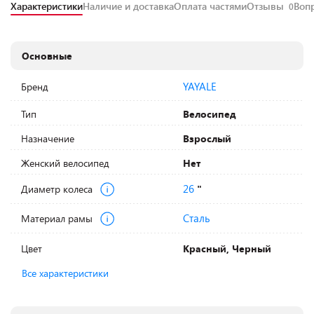
Характеристики
Наличие и доставка
Оплата частями
Отзывы
Воп
0
Основные
YAYALE
Бренд
Тип
Велосипед
Назначение
Взрослый
Женский велосипед
Нет
26
Диаметр колеса
"
Сталь
Материал рамы
Цвет
Красный, Черный
Все характеристики