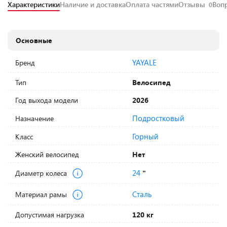
Характеристики
Наличие и доставка
Оплата частями
Отзывы
Воп
0
Основные
YAYALE
Бренд
Тип
Велосипед
Год выхода модели
2026
Подростковый
Назначение
Горный
Класс
Женский велосипед
Нет
24
Диаметр колеса
"
Сталь
Материал рамы
Допустимая нагрузка
120 кг