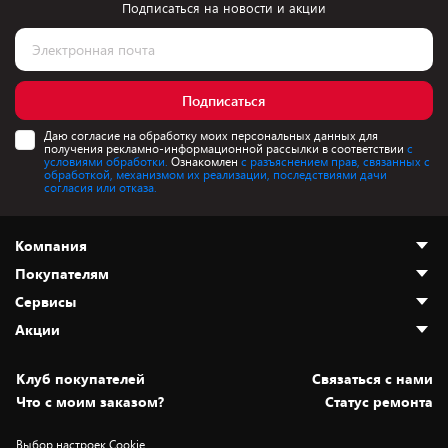
Подписаться на новости и акции
Подписаться
Даю согласие на обработку моих персональных данных для
получения рекламно-информационной рассылки в соответствии
с
условиями обработки.
Ознакомлен
с разъяснением прав, связанных с
обработкой, механизмом их реализации, последствиями дачи
согласия или отказа.
Компания
Покупателям
О нас
Сервисы
Адреса магазинов
Как сделать заказ
Акции
Новости
Оплата и доставка
Программа «Защита+»
Статьи и обзоры
Безналичный расчёт
Установка техники
Скидки и промокоды
Клуб покупателей
Cвязаться с нами
Вакансии
Обмен и возврат товара
Для игровых консолей
Белорусские товары
Что с моим заказом?
Статус ремонта
Контакты
Юридическая информация
Подписки на видеосервисы
Подарки
Выбор настроек Cookie