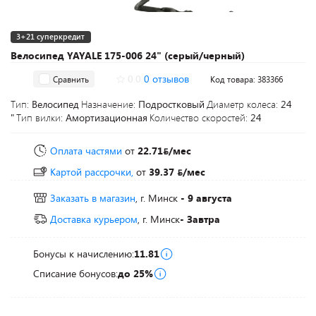
3+21 суперкредит
Велосипед YAYALE 175-006 24" (серый/черный)
0.0
0 отзывов
Сравнить
Код товара: 383366
Тип:
Велосипед
Назначение:
Подростковый
Диаметр колеса:
24
"
Тип вилки:
Амортизационная
Количество скоростей:
24
Оплата частями
от
22.71
/мес
Картой рассрочки,
от
39.37
/мес
Заказать в магазин
, г. Минск
- 9 августа
Доставка курьером
, г. Минск
- Завтра
Бонусы к начислению:
11.81
Списание бонусов:
до 25%