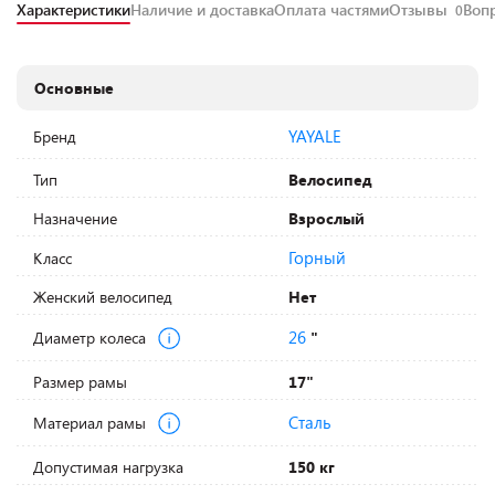
Характеристики
Наличие и доставка
Оплата частями
Отзывы
Воп
0
Основные
YAYALE
Бренд
Тип
Велосипед
Назначение
Взрослый
Горный
Класс
Женский велосипед
Нет
26
Диаметр колеса
"
Размер рамы
17"
Сталь
Материал рамы
Допустимая нагрузка
150 кг