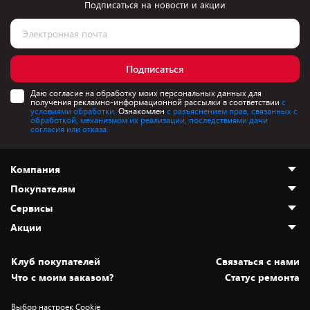
Подписаться на новости и акции
Подписаться
Даю согласие на обработку моих персональных данных для
получения рекламно-информационной рассылки в соответствии
с
условиями обработки.
Ознакомлен
с разъяснением прав, связанных с
обработкой, механизмом их реализации, последствиями дачи
согласия или отказа.
Компания
Покупателям
О нас
Сервисы
Адреса магазинов
Как сделать заказ
Акции
Новости
Оплата и доставка
Программа «Защита+»
Статьи и обзоры
Безналичный расчёт
Установка техники
Скидки и промокоды
Клуб покупателей
Cвязаться с нами
Вакансии
Обмен и возврат товара
Для игровых консолей
Белорусские товары
Что с моим заказом?
Статус ремонта
Контакты
Юридическая информация
Подписки на видеосервисы
Подарки
Выбор настроек Cookie