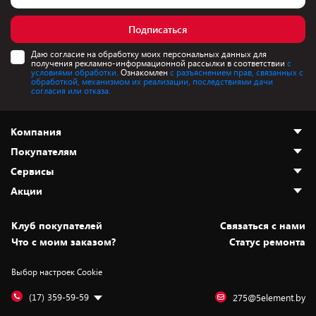
Подписаться
Даю согласие на обработку моих персональных данных для
получения рекламно-информационной рассылки в соответствии
с
условиями обработки.
Ознакомлен
с разъяснением прав, связанных с
обработкой, механизмом их реализации, последствиями дачи
согласия или отказа.
Компания
Покупателям
О нас
Сервисы
Адреса магазинов
Как сделать заказ
Акции
Новости
Оплата и доставка
Программа «Защита+»
Статьи и обзоры
Безналичный расчёт
Установка техники
Скидки и промокоды
Клуб покупателей
Cвязаться с нами
Вакансии
Обмен и возврат товара
Для игровых консолей
Белорусские товары
Что с моим заказом?
Статус ремонта
Контакты
Юридическая информация
Подписки на видеосервисы
Подарки
Выбор настроек Cookie
Дай пять добру!
Обработка персональных данных
Для мобильных устройств
Бонусы
Подарочные карты
Для компьютеров
Оплата частями
(17) 359-59-59
275@5element.by
Утилизация старой техники