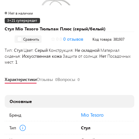
Нет в наличии
3+21 суперкредит
Стул Mio Tesoro Тюльпан Плюс (серый/белый)
0.0
0 отзывов
Сравнить
Код товара: 381937
Тип:
Стул
Цвет:
Серый
Конструкция:
Не складной
Материал
сиденья:
Искусственная кожа
Защита от солнца:
Нет
Посадочных
мест:
1
Характеристики
Отзывы
Вопросы
0
0
Основные
Mio Tesoro
Бренд
Тип
Стул