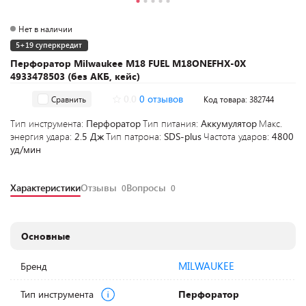
Нет в наличии
5+19 суперкредит
Перфоратор Milwaukee M18 FUEL M18ONEFHX-0X
4933478503 (без АКБ, кейс)
0.0
0 отзывов
Сравнить
Код товара: 382744
Тип инструмента:
Перфоратор
Тип питания:
Аккумулятор
Макс.
энергия удара:
2.5 Дж
Тип патрона:
SDS-plus
Частота ударов:
4800
уд/мин
Характеристики
Отзывы
Вопросы
0
0
Основные
MILWAUKEE
Бренд
Тип инструмента
Перфоратор