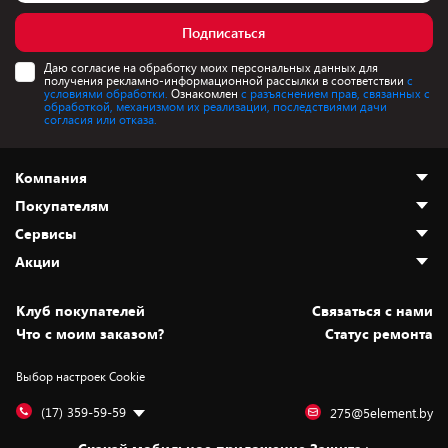
Подписаться
Даю согласие на обработку моих персональных данных для
получения рекламно-информационной рассылки в соответствии
с
условиями обработки.
Ознакомлен
с разъяснением прав, связанных с
обработкой, механизмом их реализации, последствиями дачи
согласия или отказа.
Компания
Покупателям
О нас
Сервисы
Адреса магазинов
Как сделать заказ
Акции
Новости
Оплата и доставка
Программа «Защита+»
Статьи и обзоры
Безналичный расчёт
Установка техники
Скидки и промокоды
Клуб покупателей
Cвязаться с нами
Вакансии
Обмен и возврат товара
Для игровых консолей
Белорусские товары
Что с моим заказом?
Статус ремонта
Контакты
Юридическая информация
Подписки на видеосервисы
Подарки
Выбор настроек Cookie
Дай пять добру!
Обработка персональных данных
Для мобильных устройств
Бонусы
Подарочные карты
Для компьютеров
Оплата частями
(17) 359-59-59
275@5element.by
Утилизация старой техники
Новинки