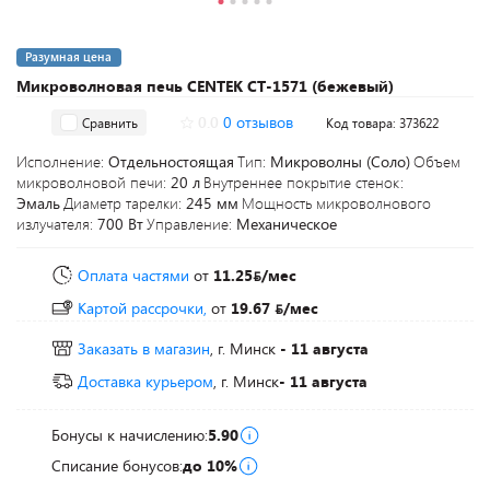
Разумная цена
Микроволновая печь CENTEK CT-1571 (бежевый)
0.0
0 отзывов
Сравнить
Код товара: 373622
Исполнение:
Отдельностоящая
Тип:
Микроволны (Соло)
Объем
микроволновой печи:
20 л
Внутреннее покрытие стенок:
Эмаль
Диаметр тарелки:
245 мм
Мощность микроволнового
излучателя:
700 Вт
Управление:
Механическое
Оплата частями
от
11.25
/мес
Картой рассрочки,
от
19.67
/мес
Заказать в магазин
, г. Минск
- 11 августа
Доставка курьером
, г. Минск
- 11 августа
Бонусы к начислению:
5.90
Списание бонусов:
до 10%