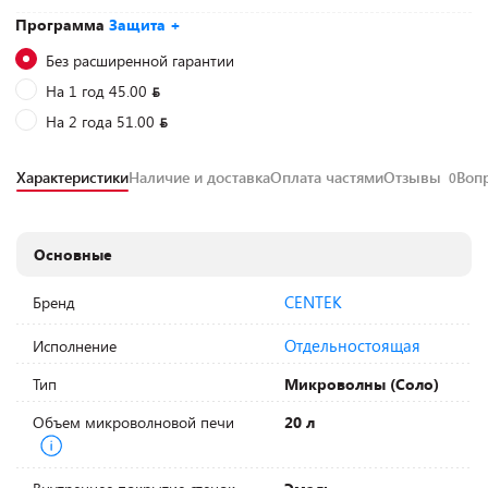
Программа
Защита +
Без расширенной гарантии
На 1 год 45.00
На 2 года 51.00
Характеристики
Наличие и доставка
Оплата частями
Отзывы
Воп
0
Основные
CENTEK
Бренд
Отдельностоящая
Исполнение
Тип
Микроволны (Соло)
Объем микроволновой печи
20 л