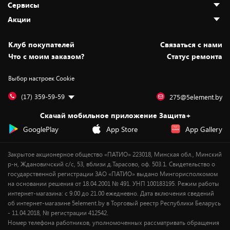
Сервисы
Адреса магазинов
Как сделать заказ
Акции
Новости
Оплата и доставка
Программа «Защита+»
Статьи и обзоры
Безналичный расчёт
Установка техники
Скидки и промокоды
Клуб покупателей
Cвязаться с нами
Вакансии
Обмен и возврат товара
Для игровых консолей
Белорусские товары
Что с моим заказом?
Статус ремонта
Контакты
Юридическая информация
Подписки на видеосервисы
Подарки
Выбор настроек Cookie
Дай пять добру!
Обработка персональных данных
Для мобильных устройств
Бонусы
Подарочные карты
Для компьютеров
Оплата частями
(17) 359-59-59
275@5element.by
Утилизация старой техники
Новинки
Скачай мобильное приложение Защита+
Сервисные центры
Уценка
GooglePlay
App Store
App Gallery
Закрытое акционерное общество «ПАТИО» 223018, Минская обл., Минский
р-н, Ждановичский с/с, 53, вблизи д.Тарасово, оф. 503.1. Свидетельство о
государственной регистрации ЗАО «ПАТИО» выдано Мингорисполкомом
на основании решения от 18.04.2001 № 491. УНП 100183195. Режим работы
интернет-магазина: с 9.00 до 21.00 ежедневно. Дата включения сведений
об интернет-магазине 5element.by в Торговый реестр Республики Беларусь
- 11.04.2018, № регистрации 412542.
Номер телефона работников, уполномоченных рассматривать обращения