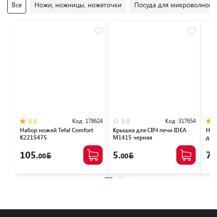
Все
Ножи, ножницы, ножеточки
Посуда для микроволновы
Код:
178624
Код:
317654
5.0
0.0
Набор ножей Tefal Сomfort
Крышка для СВЧ печи IDEA
Наб
K221S475
М1415 черная
доск
189
105.
5.
79
00
00