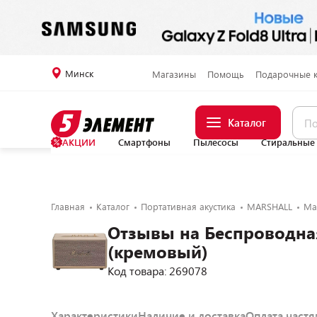
Минск
Магазины
Помощь
Подарочные 
Каталог
АКЦИИ
Смартфоны
Пылесосы
Стиральные
Главная
Каталог
Портативная акустика
MARSHALL
Mar
Отзывы на Беспроводная
(кремовый)
Код товара: 269078
Характеристики
Наличие и доставка
Оплата част