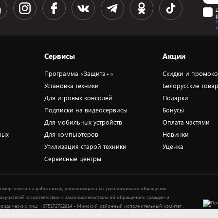
Сервисы
Акции
Программа «Защита+»
Скидки и промок
Установка техники
Белорусские това
Для игровых консолей
Подарки
Подписки на видеосервисы
Бонусы
Для мобильных устройств
Оплата частями
ных
Для компьютеров
Новинки
Утилизация старой техники
Уценка
Сервисные центры
омер телефона работников, уполномоченных рассматривать обращения
окупателей в соответствии с законодательством об обращениях граждан и
ридических лиц: +375172702914 - Минский районный исполнительный комитет ,
тдел торговли и услуг. Служба по работе с покупателями ЗАО «ПАТИО» (по