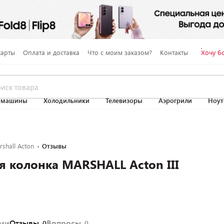
карты
Оплата и доставка
Что с моим заказом?
Контакты
Хочу б
 машины
Холодильники
Телевизоры
Аэрогрили
Ноут
shall Acton
Отзывы
 колонка MARSHALL Acton III
ями
Отзывы
Вопросы
0
0