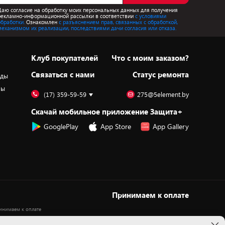
Даю согласие на обработку моих персональных данных для получения
рекламно-информационной рассылки в соответствии
с условиями
обработки.
Ознакомлен
с разъяснением прав, связанных с обработкой,
механизмом их реализации, последствиями дачи согласия или отказа.
Клуб покупателей
Что с моим заказом?
Cвязаться с нами
Статус ремонта
оды
ры
(17) 359-59-59
275@5element.by
Скачай мобильное приложение Защита+
GooglePlay
App Store
App Gallery
Принимаем к оплате