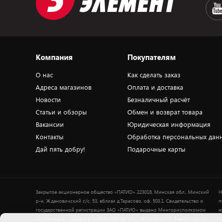
Компания
Покупателям
О нас
Как сделать заказ
Адреса магазинов
Оплата и доставка
Новости
Безналичный расчёт
Статьи и обзоры
Обмен и возврат товара
Вакансии
Юридическая информация
Контакты
Обработка персональных дан
Дай пять добру!
Подарочные карты
Закрытое акционерное общество «ПАТИО» 223018, Минская обл., Минский
Н
р-н, Ждановичский с/с, 53, вблизи д.Тарасово, оф. 503.1. Свидетельство о
п
государственной регистрации ЗАО «ПАТИО» выдано Мингорисполкомом
ю
на основании решения от 18.04.2001 № 491. УНП 100183195. Режим работы
о