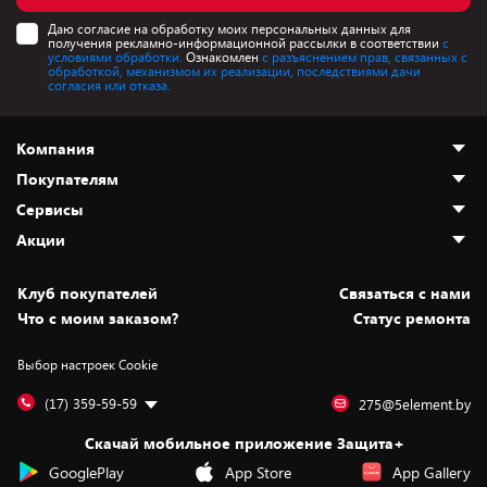
Даю согласие на обработку моих персональных данных для
получения рекламно-информационной рассылки в соответствии
с
условиями обработки.
Ознакомлен
с разъяснением прав, связанных с
обработкой, механизмом их реализации, последствиями дачи
согласия или отказа.
Компания
Покупателям
О нас
Сервисы
Адреса магазинов
Как сделать заказ
Акции
Новости
Оплата и доставка
Программа «Защита+»
Статьи и обзоры
Безналичный расчёт
Установка техники
Скидки и промокоды
Клуб покупателей
Cвязаться с нами
Вакансии
Обмен и возврат товара
Для игровых консолей
Белорусские товары
Что с моим заказом?
Статус ремонта
Контакты
Юридическая информация
Подписки на видеосервисы
Подарки
Выбор настроек Cookie
Дай пять добру!
Обработка персональных данных
Для мобильных устройств
Бонусы
Подарочные карты
Для компьютеров
Оплата частями
(17) 359-59-59
275@5element.by
Утилизация старой техники
Предзаказы
Скачай мобильное приложение Защита+
Сервисные центры
Новинки
GooglePlay
App Store
App Gallery