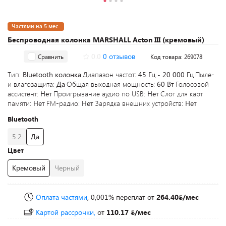
Частями на 5 мес.
Беспроводная колонка MARSHALL Acton III (кремовый)
0.0
0 отзывов
Сравнить
Код товара: 269078
Тип:
Bluetooth колонка
Диапазон частот:
45 Гц - 20 000 Гц
Пыле-
и влагозащита:
Да
Общая выходная мощность:
60 Вт
Голосовой
ассистент:
Нет
Проигрывание аудио по USB:
Нет
Слот для карт
памяти:
Нет
FM-радио:
Нет
Зарядка внешних устройств:
Нет
Bluetooth
5.2
Да
Цвет
Кремовый
Черный
Оплата частями
, 0,001% переплат
от
264.40
/мес
Картой рассрочки,
от
110.17
/мес