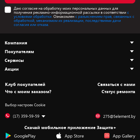
Даю согласие на обработку моих персональных данных для
получения рекламно-информационной рассылки в соответствии
с
условиями обработки.
Ознакомлен
с разъяснением прав, связанных с
обработкой, механизмом их реализации, последствиями дачи
согласия или отказа.
Компания
Покупателям
О нас
Сервисы
Адреса магазинов
Как сделать заказ
Акции
Новости
Оплата и доставка
Программа «Защита+»
Статьи и обзоры
Безналичный расчёт
Установка техники
Скидки и промокоды
Клуб покупателей
Cвязаться с нами
Вакансии
Обмен и возврат товара
Для игровых консолей
Белорусские товары
Что с моим заказом?
Статус ремонта
Контакты
Юридическая информация
Подписки на видеосервисы
Подарки
Выбор настроек Cookie
Дай пять добру!
Обработка персональных данных
Для мобильных устройств
Бонусы
Подарочные карты
Для компьютеров
Оплата частями
(17) 359-59-59
275@5element.by
Утилизация старой техники
Предзаказы
Скачай мобильное приложение Защита+
Сервисные центры
Новинки
GooglePlay
App Store
App Gallery