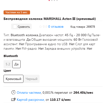
Частями на 5 мес.
Беспроводная колонка MARSHALL Acton III (кремовый)
0.0
0 отзывов
Сравнить
Код товара: 269078
Тип:
Bluetooth колонка
Диапазон частот:
45 Гц - 20 000 Гц
Пыле-
и влагозащита:
Да
Общая выходная мощность:
60 Вт
Голосовой
ассистент:
Нет
Проигрывание аудио по USB:
Нет
Слот для карт
памяти:
Нет
FM-радио:
Нет
Зарядка внешних устройств:
Нет
Bluetooth
5.2
Да
Цвет
Кремовый
Черный
Оплата частями
, 0,001% переплат
от
264.40
/мес
Картой рассрочки,
от
110.17
/мес