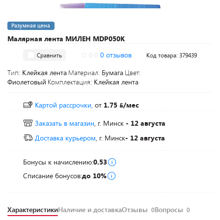
Разумная цена
Малярная лента МИЛЕН MDP050K
0.0
0 отзывов
Сравнить
Код товара: 379439
Тип:
Клейкая лента
Материал:
Бумага
Цвет:
Фиолетовый
Комплектация:
Клейкая лента
Картой рассрочки,
от
1.75
/мес
Заказать в магазин
, г. Минск
- 12 августа
Доставка курьером
, г. Минск
- 12 августа
Бонусы к начислению:
0.53
Списание бонусов:
до 10%
Характеристики
Наличие и доставка
Отзывы
Вопросы
0
0