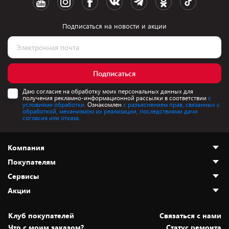
Подписаться на новости и акции
Подписаться
Даю согласие на обработку моих персональных данных для
получения рекламно-информационной рассылки в соответствии
с
условиями обработки.
Ознакомлен
с разъяснением прав, связанных с
обработкой, механизмом их реализации, последствиями дачи
согласия или отказа.
Компания
Покупателям
О нас
Сервисы
Адреса магазинов
Как сделать заказ
Акции
Новости
Оплата и доставка
Программа «Защита+»
Статьи и обзоры
Безналичный расчёт
Установка техники
Скидки и промокоды
Клуб покупателей
Cвязаться с нами
Вакансии
Обмен и возврат товара
Для игровых консолей
Белорусские товары
Что с моим заказом?
Статус ремонта