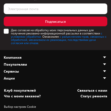
Подписаться
Даю согласие на обработку моих персональных данных для
получения рекламно-информационной рассылки в соответствии
с
условиями обработки.
Ознакомлен
с разъяснением прав, связанных с
обработкой, механизмом их реализации, последствиями дачи
согласия или отказа.
Компания
Покупателям
О нас
Сервисы
Адреса магазинов
Как сделать заказ
Акции
Новости
Оплата и доставка
Программа «Защита+»
Статьи и обзоры
Безналичный расчёт
Установка техники
Скидки и промокоды
Клуб покупателей
Cвязаться с нами
Вакансии
Обмен и возврат товара
Для игровых консолей
Белорусские товары
Что с моим заказом?
Статус ремонта
Контакты
Юридическая информация
Подписки на видеосервисы
Подарки
Выбор настроек Cookie
Дай пять добру!
Обработка персональных данных
Для мобильных устройств
Бонусы