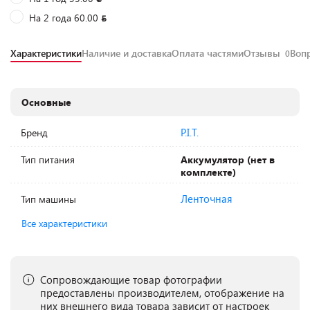
На 2 года 60.00
Характеристики
Наличие и доставка
Оплата частями
Отзывы
Воп
0
Основные
P.I.T.
Бренд
Тип питания
Аккумулятор (нет в
комплекте)
Ленточная
Тип машины
Все характеристики
Сопровождающие товар фотографии
предоставлены производителем, отображение на
них внешнего вида товара зависит от настроек