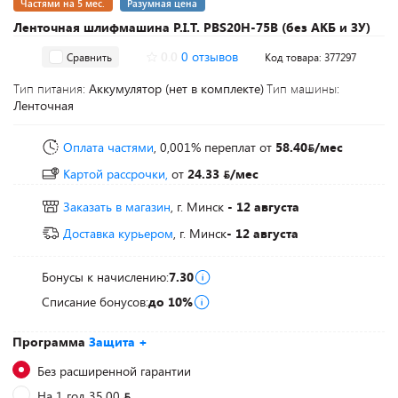
Частями на 5 мес.
Разумная цена
Ленточная шлифмашина P.I.T. PBS20H-75B (без АКБ и ЗУ)
0.0
0 отзывов
Сравнить
Код товара: 377297
Тип питания:
Аккумулятор (нет в комплекте)
Тип машины:
Ленточная
Оплата частями
, 0,001% переплат
от
58.40
/мес
Картой рассрочки,
от
24.33
/мес
Заказать в магазин
, г. Минск
- 12 августа
Доставка курьером
, г. Минск
- 12 августа
Бонусы к начислению:
7.30
Списание бонусов:
до 10%
Программа
Защита +
Без расширенной гарантии
На 1 год 35.00