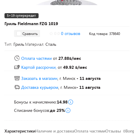
5+19 суперкредит
Гриль Fieldmann FZG 1019
0.0
0 отзывов
Сравнить
Код товара: 378640
Тип:
Гриль
Материал:
Сталь
Оплата частями
от
27.88
/мес
Картой рассрочки,
от
49.92
/мес
Заказать в магазин
, г. Минск
- 11 августа
Доставка курьером
, г. Минск
- 11 августа
Бонусы к начислению:
14.98
Списание бонусов:
до 25%
Характеристики
Наличие и доставка
Оплата частями
Отзывы
Воп
0