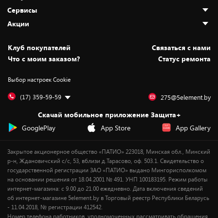
О нас
Сервисы
Адреса магазинов
Как сделать заказ
Акции
Новости
Оплата и доставка
Программа «Защита+»
Статьи и обзоры
Безналичный расчёт
Установка техники
Скидки и промокоды
Клуб покупателей
Cвязаться с нами
Вакансии
Обмен и возврат товара
Для игровых консолей
Белорусские товары
Что с моим заказом?
Статус ремонта
Контакты
Юридическая информация
Подписки на видеосервисы
Подарки
Выбор настроек Cookie
Дай пять добру!
Обработка персональных данных
Для мобильных устройств
Бонусы
Подарочные карты
Для компьютеров
Оплата частями
(17) 359-59-59
275@5element.by
Утилизация старой техники
Предзаказы
Скачай мобильное приложение Защита+
Сервисные центры
Новинки
GooglePlay
App Store
App Gallery
Уценка
Закрытое акционерное общество «ПАТИО» 223018, Минская обл., Минский
р-н, Ждановичский с/с, 53, вблизи д.Тарасово, оф. 503.1. Свидетельство о
государственной регистрации ЗАО «ПАТИО» выдано Мингорисполкомом
на основании решения от 18.04.2001 № 491. УНП 100183195. Режим работы
интернет-магазина: с 9.00 до 21.00 ежедневно. Дата включения сведений
об интернет-магазине 5element.by в Торговый реестр Республики Беларусь
- 11.04.2018, № регистрации 412542.
Номер телефона работников, уполномоченных рассматривать обращения