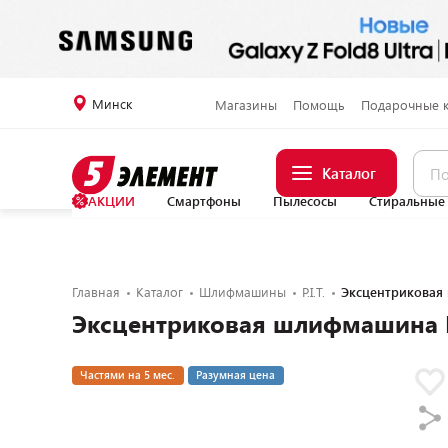
Минск
Магазины
Помощь
Подарочные 
Каталог
АКЦИИ
Смартфоны
Пылесосы
Стиральные
Главная
Каталог
Шлифмашины
P.I.T.
Эксцентриковая 
Эксцентриковая шлифмашина P.
Частями на 5 мес.
Разумная цена