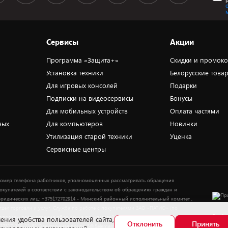
Сервисы
Акции
Программа «Защита+»
Скидки и промок
Установка техники
Белорусские това
Для игровых консолей
Подарки
Подписки на видеосервисы
Бонусы
Для мобильных устройств
Оплата частями
ных
Для компьютеров
Новинки
Утилизация старой техники
Уценка
Сервисные центры
омер телефона работников, уполномоченных рассматривать обращения
окупателей в соответствии с законодательством об обращениях граждан и
ридических лиц: +375172702914 - Минский районный исполнительный комитет ,
тдел торговли и услуг. Служба по работе с покупателями ЗАО «ПАТИО» (по
Выбор
опросам рассмотрения обращения покупателей о нарушении их прав): Тел.:
ения удобства пользователей сайта,
Отклонить
Принять
37517-359-23-83. Электронная почта: 5@5element.by