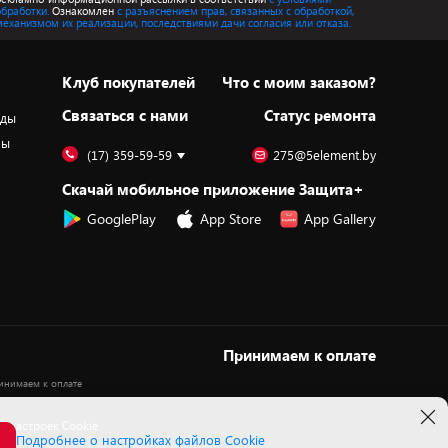
обработки.
Ознакомлен
с разъяснением прав, связанных с обработкой,
механизмом их реализации, последствиями дачи согласия или отказа.
Клуб покупателей
Что с моим заказом?
Cвязаться с нами
Статус ремонта
оды
ры
(17) 359-59-59
275@5element.by
Скачай мобильное приложение Защита+
GooglePlay
App Store
App Gallery
Принимаем к оплате
 настроек Cookie
Подробнее о настройках файлов Cookie