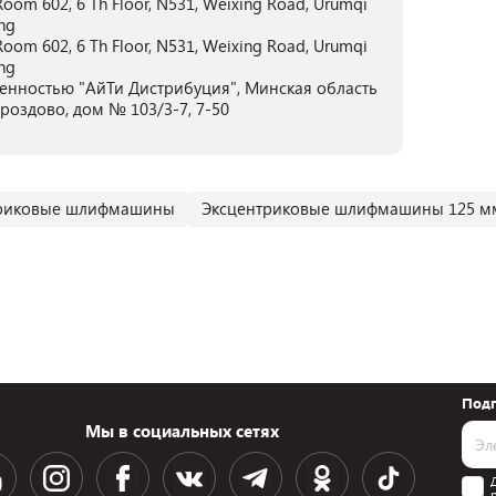
oom 602, 6 Th Floor, N531, Weixing Road, Urumqi
ng
oom 602, 6 Th Floor, N531, Weixing Road, Urumqi
ng
енностью "АйТи Дистрибуция", Минская область
Дроздово, дом № 103/3-7, 7-50
триковые шлифмашины
Эксцентриковые шлифмашины 125 м
Подп
Мы в социальных сетях