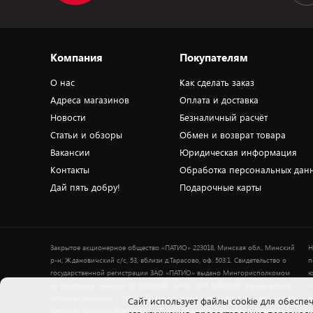
Компания
Покупателям
О нас
Как сделать заказ
Адреса магазинов
Оплата и доставка
Новости
Безналичный расчёт
Статьи и обзоры
Обмен и возврат товара
Вакансии
Юридическая информация
Контакты
Обработка персональных дан
Дай пять добру!
Подарочные карты
Закрытое акционерное общество «ПАТИО» 223018, Минская обл., Минский
Н
р-н, Ждановичский с/с, 53, вблизи д.Тарасово, оф. 503.1. Свидетельство о
п
государственной регистрации ЗАО «ПАТИО» выдано Мингорисполкомом
ю
на основании решения от 18.04.2001 № 491. УНП 100183195. Режим работы
о
интернет-магазина: с 9.00 до 21.00 ежедневно. Дата включения сведений об
в
Cайт использует файлы cookie для обеспеч
интернет-магазине 5element.by в Торговый реестр Республики Беларусь -
+