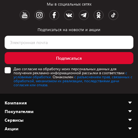
Мы в социальных сетях
Подписаться на новости и акции
Подписаться
Даю согласие на обработку моих персональных данных для
получения рекламно-информационной рассылки в соответствии
с
условиями обработки.
Ознакомлен
с разъяснением прав, связанных с
обработкой, механизмом их реализации, последствиями дачи
согласия или отказа.
Компания
Покупателям
О нас
Сервисы
Адреса магазинов
Как сделать заказ
Акции
Новости
Оплата и доставка
Программа «Защита+»