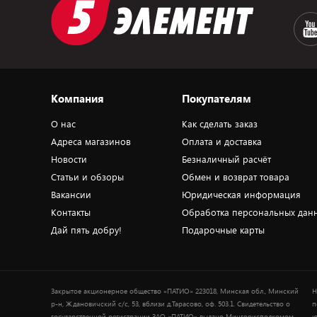
Компания
Покупателям
О нас
Как сделать заказ
Адреса магазинов
Оплата и доставка
Новости
Безналичный расчёт
Статьи и обзоры
Обмен и возврат товара
Вакансии
Юридическая информация
Контакты
Обработка персональных дан
Дай пять добру!
Подарочные карты
Закрытое акционерное общество «ПАТИО» 223018, Минская обл., Минский
Н
р-н, Ждановичский с/с, 53, вблизи д.Тарасово, оф. 503.1. Свидетельство о
п
государственной регистрации ЗАО «ПАТИО» выдано Мингорисполкомом
ю