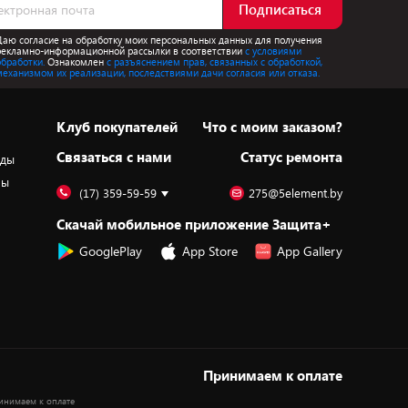
Подписаться
Даю согласие на обработку моих персональных данных для получения
рекламно-информационной рассылки в соответствии
с условиями
обработки.
Ознакомлен
с разъяснением прав, связанных с обработкой,
механизмом их реализации, последствиями дачи согласия или отказа.
Клуб покупателей
Что с моим заказом?
Cвязаться с нами
Статус ремонта
оды
ры
(17) 359-59-59
275@5element.by
Скачай мобильное приложение Защита+
GooglePlay
App Store
App Gallery
Принимаем к оплате