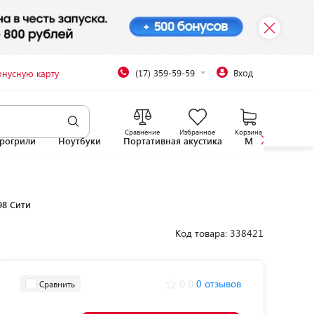
(17) 359-59-59
Вход
онусную карту
Сравнение
Избранное
Корзина
рогрили
Ноутбуки
Портативная акустика
Микроволновы
98 Сити
Код товара: 338421
0.0
0 отзывов
Сравнить