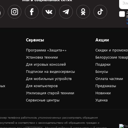
Сервисы
Акции
Программа «Защита+»
Скидки и промок
Установка техники
Белорусские това
Для игровых консолей
Подарки
Подписки на видеосервисы
Бонусы
Для мобильных устройств
Оплата частями
ных
Для компьютеров
Предзаказы
Утилизация старой техники
Новинки
Сервисные центры
Уценка
омер телефона работников, уполномоченных рассматривать обращения
окупателей в соответствии с законодательством об обращениях граждан и
ридических лиц: +375172702914 - Минский районный исполнительный комитет ,