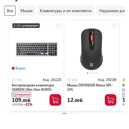
Все
Мыши
Клавиатуры и их комплекты
Наушники для P
3+21 суперкредит
Видео
Код:
241220
Код:
250198
0.0
0.0
Беспроводная клавиатура
Мышь DEFENDER Nexus MS-
Мыш
UGREEN Ultra Slim KU005-
195
Lig
15956
Суперцена
Су
109.
12.
59
00
00
139.00
-22%
85.0