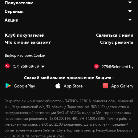
Покупателям
О нас
Сервисы
Адреса магазинов
Как сделать заказ
Акции
Новости
Оплата и доставка
Программа «Защита+»
Статьи и обзоры
Безналичный расчёт
Установка техники
Скидки и промокоды
Клуб покупателей
Cвязаться с нами
Вакансии
Обмен и возврат товара
Для игровых консолей
Белорусские товары
Что с моим заказом?
Статус ремонта
Контакты
Юридическая информация
Подписки на видеосервисы
Подарки
Выбор настроек Cookie
Дай пять добру!
Обработка персональных данных
Для мобильных устройств
Бонусы
Подарочные карты
Для компьютеров
Оплата частями
(17) 359-59-59
275@5element.by
Утилизация старой техники
Предзаказы
Скачай мобильное приложение Защита+
Сервисные центры
Новинки
GooglePlay
App Store
App Gallery
Уценка
Закрытое акционерное общество «ПАТИО» 223018, Минская обл., Минский
р-н, Ждановичский с/с, 53, вблизи д.Тарасово, оф. 503.1. Свидетельство о
государственной регистрации ЗАО «ПАТИО» выдано Мингорисполкомом
на основании решения от 18.04.2001 № 491. УНП 100183195. Режим работы
интернет-магазина: с 9.00 до 21.00 ежедневно. Дата включения сведений
об интернет-магазине 5element.by в Торговый реестр Республики Беларусь
- 11.04.2018, № регистрации 412542.