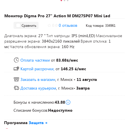
Монитор Digma Pro 27" Action M DM27SP07 Mini Led
0.0
0 отзывов
Сравнить
Код товара: 334961
Диагональ экрана:
27 "
Тип матрицы:
IPS (miniLED)
Максимальное
разрешение экрана:
3840x2160 пикселей
Время отклика:
1
мс
Частота обновления экрана:
160 Hz
Оплата частями
от
83.68
/мес
Картой рассрочки,
от
146.25
/мес
Заказать в магазин
, г. Минск
- 11 августа
Доставка курьером
, г. Минск
- Завтра
Бонусы к начислению:
43.88
Списание бонусов:
Недоступно
Программа
Защита +