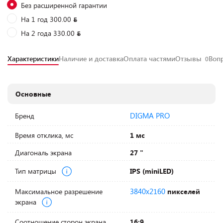
Без расширенной гарантии
На 1 год 300.00
На 2 года 330.00
Характеристики
Наличие и доставка
Оплата частями
Отзывы
Воп
0
Основные
DIGMA PRO
Бренд
Время отклика, мс
1 мс
Диагональ экрана
27 "
Тип матрицы
IPS (miniLED)
3840x2160
Максимальное разрешение
пикселей
экрана
Соотношение сторон экрана
16:9