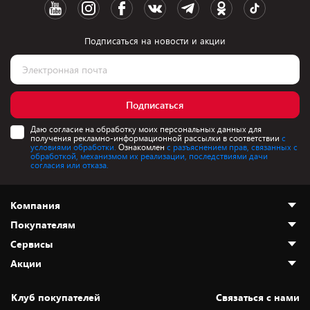
Подписаться на новости и акции
Подписаться
Даю согласие на обработку моих персональных данных для
получения рекламно-информационной рассылки в соответствии
с
условиями обработки.
Ознакомлен
с разъяснением прав, связанных с
обработкой, механизмом их реализации, последствиями дачи
согласия или отказа.
Компания
Покупателям
О нас
Сервисы
Адреса магазинов
Как сделать заказ
Акции
Новости
Оплата и доставка
Программа «Защита+»
Статьи и обзоры
Безналичный расчёт
Установка техники
Скидки и промокоды
Клуб покупателей
Cвязаться с нами
Вакансии